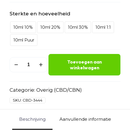
Sterkte en hoeveelheid
10ml 10%
10ml 20%
10ml 30%
10ml 1:1
10ml Puur
CBD
Toevoegen aan
Olie
winkelwagen
aantal
Categorie:
Overig (CBD/CBN)
SKU:
CBD-3444
Beschrijving
Aanvullende informatie