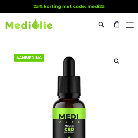
25% korting met code: medi25
AANBIEDING