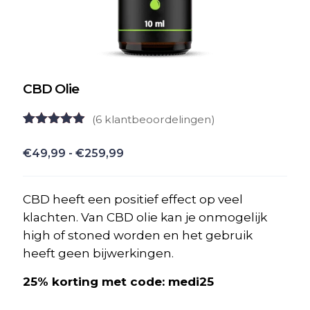
CBD Olie
(
6
klantbeoordelingen)
Gewaardeerd
6
4.83
op 5
Prijsklasse:
€
49,99
-
€
259,99
gebaseerd
€49,99
op
klant
waarderingen
tot
CBD heeft een positief effect op veel
€259,99
klachten. Van CBD olie kan je onmogelijk
high of stoned worden en het gebruik
heeft geen bijwerkingen.
25% korting met code: medi25