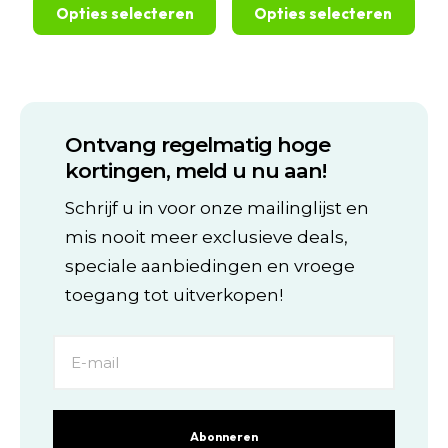
tot
tot
kan
Opties selecteren
Opties selecteren
€234,99
€249,99
gekozen
worden
Dit
Dit
op
product
product
de
heeft
heeft
productpagina
meerdere
meerdere
variaties.
variaties.
Ontvang regelmatig hoge
Deze
Deze
optie
optie
kortingen, meld u nu aan!
kan
kan
gekozen
gekozen
Schrijf u in voor onze mailinglijst en
worden
worden
mis nooit meer exclusieve deals,
op
op
de
de
speciale aanbiedingen en vroege
productpagina
productpagina
toegang tot uitverkopen!
Abonneren