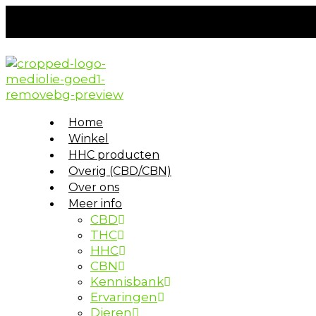
Home
Winkel
HHC producten
Overig (CBD/CBN)
Over ons
Meer info
CBD
THC
HHC
CBN
Kennisbank
Ervaringen
Dieren