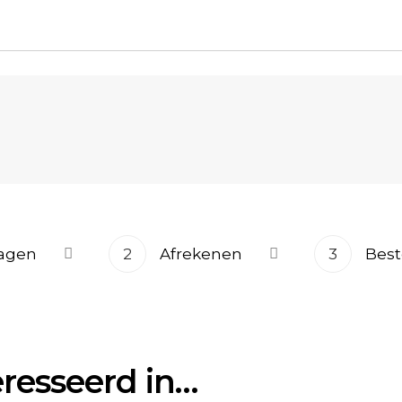
agen
2
Afrekenen
3
Best
eresseerd in…