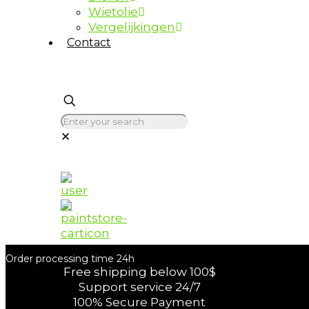
Wietolie
Vergelijkingen
Contact
✕
Order processing time 24h
Free shipping below 100$
Support service 24/7
100% Secure Payment