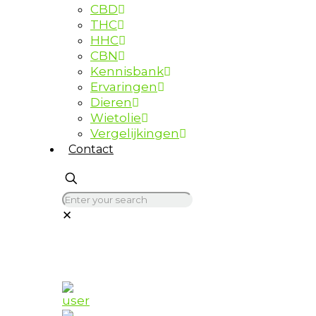
CBD
THC
HHC
CBN
Kennisbank
Ervaringen
Dieren
Wietolie
Vergelijkingen
Contact
✕