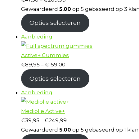
€47,50
Gewaardeerd
5.00
op 5 gebaseerd op
3
kla
tot
Opties selecteren
€269,99
Product
Aanbieding
in
de
Active+ Gummies
uitverkoop
Prijsklasse:
€
89,95
–
€
159,00
€89,95
Opties selecteren
tot
Product
€159,00
Aanbieding
in
de
Mediolie Active+
uitverkoop
Prijsklasse:
€
39,95
–
€
249,99
€39,95
Gewaardeerd
5.00
op 5 gebaseerd op
1
klan
tot