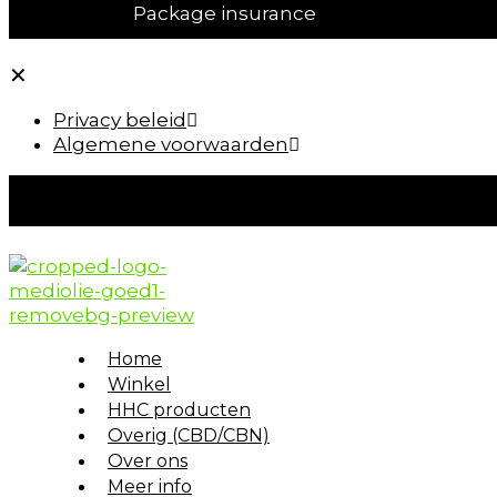
Package insurance
✕
Privacy beleid
Algemene voorwaarden
Home
Winkel
HHC producten
Overig (CBD/CBN)
Over ons
Meer info