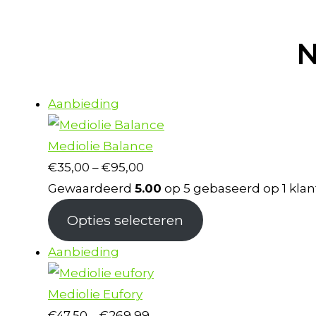
N
Product
Aanbieding
in
de
Mediolie Balance
uitverkoop
Prijsklasse:
€
35,00
–
€
95,00
€35,00
Gewaardeerd
5.00
op 5 gebaseerd op
1
klan
tot
Opties selecteren
€95,00
Product
Aanbieding
in
de
Mediolie Eufory
uitverkoop
Prijsklasse:
€
47,50
–
€
269,99