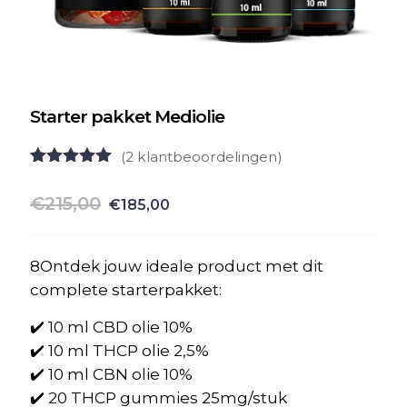
Starter pakket Mediolie
(
2
klantbeoordelingen)
Gewaardeerd
2
5.00
op 5
Oorspronkelijke
Huidige
€
215,00
€
185,00
gebaseerd
prijs
prijs
op
klant
waarderingen
was:
is:
8Ontdek jouw ideale product met dit
€215,00.
€185,00.
complete starterpakket:
✔️ 10 ml CBD olie 10%
✔️ 10 ml THCP olie 2,5%
✔️ 10 ml CBN olie 10%
✔️ 20 THCP gummies 25mg/stuk