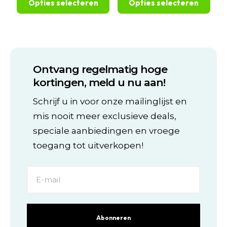
Opties selecteren
Opties selecteren
€249,99
€159,00
Dit
Dit
product
product
heeft
heeft
meerdere
meerdere
variaties.
variaties.
Ontvang regelmatig hoge
Deze
Deze
optie
optie
kortingen, meld u nu aan!
kan
kan
gekozen
gekozen
Schrijf u in voor onze mailinglijst en
worden
worden
mis nooit meer exclusieve deals,
op
op
de
de
speciale aanbiedingen en vroege
productpagina
productpagina
toegang tot uitverkopen!
Abonneren