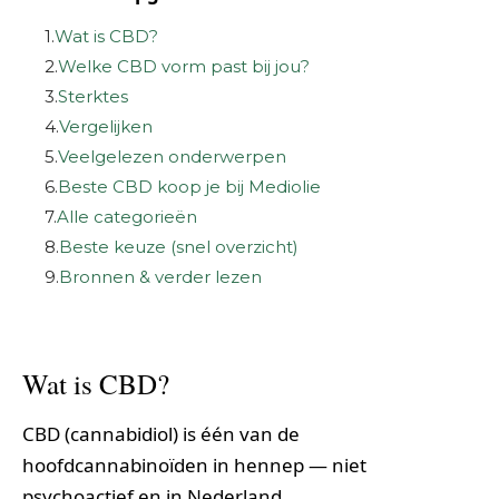
1.
Wat is CBD?
2.
Welke CBD vorm past bij jou?
3.
Sterktes
4.
Vergelijken
5.
Veelgelezen onderwerpen
6.
Beste CBD koop je bij Mediolie
7.
Alle categorieën
8.
Beste keuze (snel overzicht)
9.
Bronnen & verder lezen
Wat is CBD?
CBD (cannabidiol) is één van de
hoofdcannabinoïden in hennep — niet
psychoactief en in Nederland