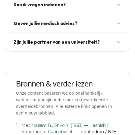
Kan ik vragen indienen?
wetswijzigingen of nieuw onderzoek.
Ja, mail info@mediolie.nl. Veelgestelde vragen
Geven jullie medisch advies?
verwerken we in nieuwe artikelen.
Nee — onze content is informatief. Bij
Zijn jullie partner van een universiteit?
gezondheidsklachten: raadpleeg altijd een huisarts.
We werken samen met onafhankelijke laboratoria
voor productanalyse, niet met universiteiten.
Bronnen & verder lezen
Onze content baseren we op onafhankelijk
wetenschappelijk onderzoek en geverifieerde
overheidsbronnen. Alle externe links openen in
een nieuw tabblad.
Mechoulam R., Shvo Y. (1963) — Hashish I:
Structure of Cannabidiol
— Tetrahedron / NIH