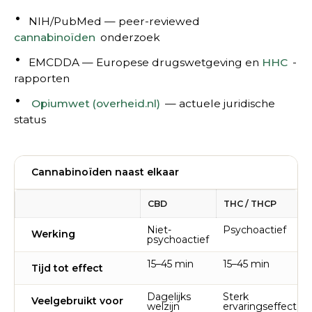
NIH/PubMed — peer-reviewed
cannabinoïden
onderzoek
EMCDDA — Europese drugswetgeving en
HHC
-
rapporten
Opiumwet (overheid.nl)
— actuele juridische
status
Cannabinoïden naast elkaar
CBD
THC / THCP
Niet-
Psychoactief
Werking
psychoactief
15–45 min
15–45 min
Tijd tot effect
Dagelijks
Sterk
Veelgebruikt voor
welzijn
ervaringseffect