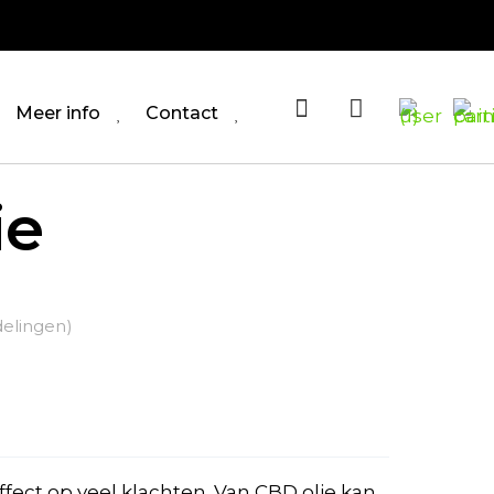
Meer info
Contact
ie
elingen)
sse:
9
ffect op veel klachten. Van CBD olie kan