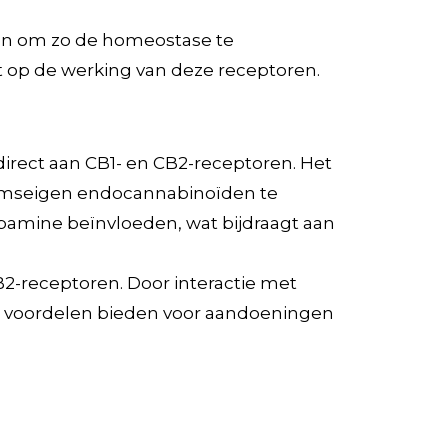
en om zo de homeostase te
t op de werking van deze receptoren.
direct aan CB1- en CB2-receptoren. Het
aamseigen endocannabinoïden te
opamine beïnvloeden, wat bijdraagt aan
B2-receptoren. Door interactie met
ële voordelen bieden voor aandoeningen