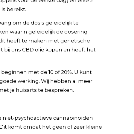
uppels voor de eerste dag) en elke 2
s bereikt.
bang om de dosis geleidelijk te
en waarin geleidelijk de dosering
it heeft te maken met genetische
nt bij ons CBD olie kopen en heeft het
e beginnen met de 10 of 20%. U kunt
n goede werking. Wij hebben al meer
met je huisarts te bespreken.
le niet-psychoactieve cannabinoïden
 Dit komt omdat het geen of zeer kleine