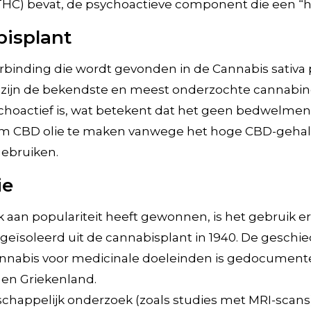
HC) bevat, de psychoactieve component die een “hi
bisplant
rbinding die wordt gevonden in de Cannabis sativa 
zijn de bekendste en meest onderzochte cannabinoï
choactief is, wat betekent dat het geen bedwelmen
om CBD olie te maken vanwege het hoge CBD-gehal
 gebruiken.
ie
 aan populariteit heeft gewonnen, is het gebruik er
 geïsoleerd uit de cannabisplant in 1940. De geschi
annabis voor medicinale doeleinden is gedocumente
 en Griekenland.
chappelijk onderzoek (zoals studies met MRI-scans)