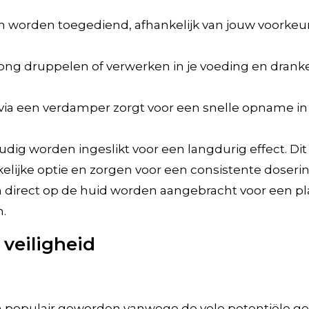
n worden toegediend, afhankelijk van jouw voorkeur
e tong druppelen of verwerken in je voeding en dran
 via een verdamper zorgt voor een snelle opname in 
ig worden ingeslikt voor een langdurig effect. Dit
ijke optie en zorgen voor een consistente doserin
irect op de huid worden aangebracht voor een plaat
.
 veiligheid
rm populair geworden vanwege de vele potentiële g