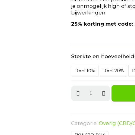
je onmogelijk high of s
bijwerkingen.
25% korting met code:
Sterkte en hoeveelheid
10ml 10%
10ml 20%
1
CBD
Olie
aantal
Categorie:
Overig (CBD/
SKU:
CBD-3444