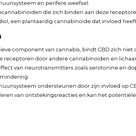
muunsysteem en perifere weefsel.
ocannabinoïden die zich binden aan deze receptor
iol, een plantaardig cannabinoïde dat invloed heef
n
tieve component van cannabis, bindt CBD zich niet 
eze receptoren door andere cannabinoïden en lich
effect van neurotransmitters zoals serotonine en d
rmindering.
immuunsysteem ondersteunen door zijn invloed op C
uleren van ontstekingsreacties en kan het potenti