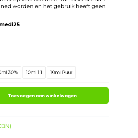
toned worden en het gebruik heeft geen
 medi25
0ml 30%
10ml 1:1
10ml Puur
Toevoegen aan winkelwagen
CBN)