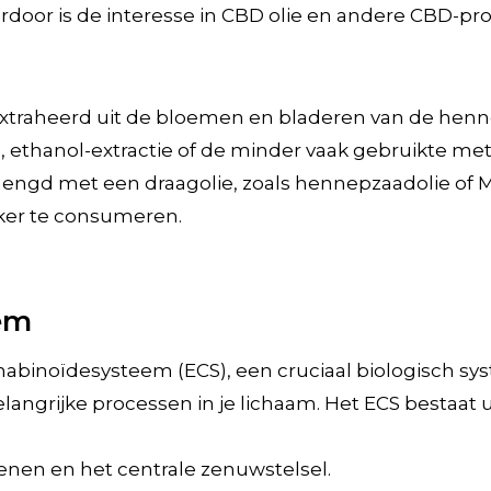
door is de interesse in CBD olie en andere CBD-pr
raheerd uit de bloemen en bladeren van de hennepp
e, ethanol-extractie of de minder vaak gebruikte m
ngd met een draagolie, zoals hennepzaadolie of M
ker te consumeren.
em
binoïdesysteem (ECS), een cruciaal biologisch syst
langrijke processen in je lichaam. Het ECS bestaat
enen en het centrale zenuwstelsel.