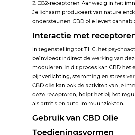
2. CB2-receptoren: Aanwezig in het im
Je lichaam produceert van nature end
ondersteunen. CBD olie levert cannabid
Interactie met receptore
In tegenstelling tot THC, het psychoac
beïnvloedt indirect de werking van d
moduleren. In dit proces kan CBD het 
pijnverlichting, stemming en stress ve
CBD olie kan ook de activiteit van je 
deze receptoren, helpt het bij het reg
als artritis en auto-immuunziekten.
Gebruik van CBD Olie
Toedieningsvormen