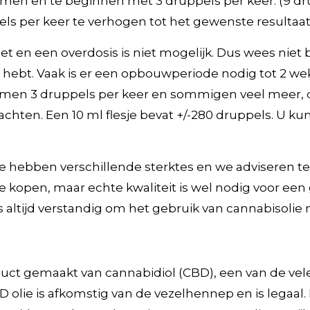
nemen en te beginnen met 3 druppels per keer. (9 dr
s per keer te verhogen tot het gewenste resultaat i
et en een overdosis is niet mogelijk. Dus wees niet 
 hebt. Vaak is er een opbouwperiode nodig tot 2 wek
n 3 druppels per keer en sommigen veel meer, d
achten. Een 10 ml flesje bevat +/-280 druppels. U ku
e hebben verschillende sterktes en we adviseren t
e kopen, maar echte kwaliteit is wel nodig voor ee
is altijd verstandig om het gebruik van cannabisolie 
oduct gemaakt van cannabidiol (CBD), een van de ve
 olie is afkomstig van de vezelhennep en is legaal.