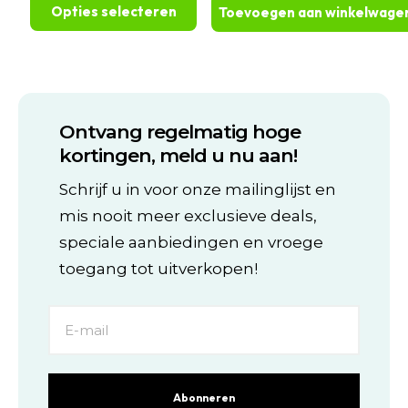
tot
was:
is:
kan
kan
Opties selecteren
Toevoegen aan winkelwage
€234,99
€215,00.
€185,00.
gekozen
gekozen
worden
worden
Dit
op
op
product
de
de
heeft
productpagina
productpagina
meerdere
variaties.
Ontvang regelmatig hoge
Deze
optie
kortingen, meld u nu aan!
kan
gekozen
Schrijf u in voor onze mailinglijst en
worden
mis nooit meer exclusieve deals,
op
de
speciale aanbiedingen en vroege
productpagina
toegang tot uitverkopen!
Abonneren