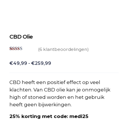
CBD Olie
(
6
klantbeoordelingen)
Gewaardeerd
6
4.83
op 5
Prijsklasse:
€
49,99
-
€
259,99
gebaseerd
€49,99
op
klant
waarderingen
tot
CBD heeft een positief effect op veel
€259,99
klachten. Van CBD olie kan je onmogelijk
high of stoned worden en het gebruik
heeft geen bijwerkingen.
25% korting met code: medi25