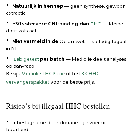
Natuurlijk in hennep
— geen synthese, gewoon
extractie
~30× sterkere CB1-binding dan
THC
— kleine
dosis volstaat
Niet vermeld in de
Opiumwet — volledig legaal
in NL
Lab getest
per batch
— Mediolie deelt analyses
op aanvraag
Bekijk
Mediolie THCP olie
of het
3× HHC-
vervangerspakket
voor de beste prijs.
Risico’s bij illegaal HHC bestellen
Inbeslagname door douane bij invoer uit
buurland