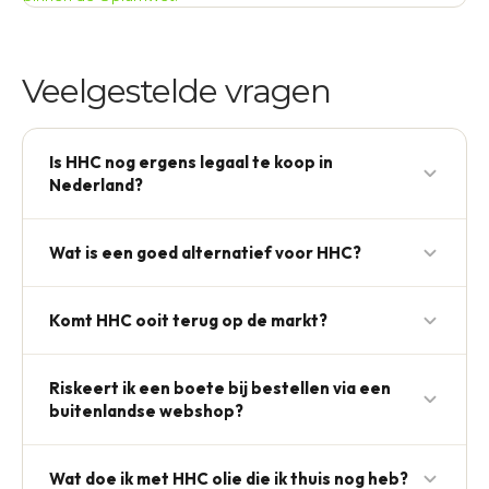
Veelgestelde vragen
Is HHC nog ergens legaal te koop in
Nederland?
Nee — sinds 14 oktober 2023 staat HHC op Lijst II
Wat is een goed alternatief voor HHC?
van de Opiumwet. Het kopen, verkopen, vervoeren
en bezitten is strafbaar.
THCP is de meest gekozen vervanger: natuurlijk in
Komt HHC ooit terug op de markt?
hennep, ~30× sterkere CB1-binding dan THC en
volledig legaal in Nederland.
Onwaarschijnlijk. De EU-lijn is restrictiever
Riskeert ik een boete bij bestellen via een
geworden en TCHP heeft zich gevestigd als legale
buitenlandse webshop?
opvolger.
Ja — douane onderschept regelmatig pakketten en
Wat doe ik met HHC olie die ik thuis nog heb?
bezit is strafbaar. Wij raden af.