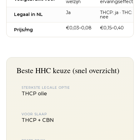
welzijn
ervaringseffect
Ja
THCP: ja · THC:
Legaal in NL
nee
€0,03–0,08
€0,15–0,40
Prijs/mg
Beste HHC keuze (snel overzicht)
STERKSTE LEGALE OPTIE
THCP olie
VOOR SLAAP
THCP + CBN