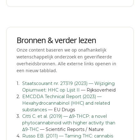
Lever in als chemisch afval bij je milieustation. Niet
doorverkopen of weggeven.
Bronnen & verder lezen
Onze content baseren we op onafhankelijk
wetenschappelijk onderzoek en geverifieerde
overheidsbronnen. Alle externe links openen in
een nieuw tabblad.
Staatscourant nr. 27319 (2023) — Wijziging
Opiumwet: HHC op Lijst II
— Rijksoverheid
EMCDDA Technical Report (2023) —
Hexahydrocannabinol (HHC) and related
substances
— EU Drugs
Citti C. et al. (2019) — Δ9-THCP: a novel
phytocannabinoid with higher activity than
Δ9-THC
— Scientific Reports / Nature
Russo EB. (2011) — Taming THC: cannabis