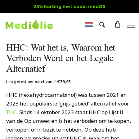
25% korting met code: medi25
HHC: Wat het is, Waarom het
Verboden Werd en het Legale
Alternatief
Lab getest per batch
vanaf €39,95
HHC (hexahydrocannabinol) was tussen 2021 en
2023 het populairste 'grijs-gebied' alternatief voor
THC
. Sinds 14 oktober 2023 staat HHC op Lijst II
van de Opiumwet en is het verboden om te kopen,
verkopen of in bezit te hebben. Op deze hub
leggen we precies uit wat HHC is, waarom het