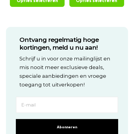
Opties selecteren
Opties selecteren
€249,99
€234,99
gekozen
gekozen
worden
worden
Dit
Dit
op
op
product
product
de
de
heeft
heeft
productpagina
productpagina
meerdere
meerdere
variaties.
variaties.
Ontvang regelmatig hoge
Deze
Deze
optie
optie
kortingen, meld u nu aan!
kan
kan
gekozen
gekozen
Schrijf u in voor onze mailinglijst en
worden
worden
mis nooit meer exclusieve deals,
op
op
de
de
speciale aanbiedingen en vroege
productpagina
productpagina
toegang tot uitverkopen!
Abonneren