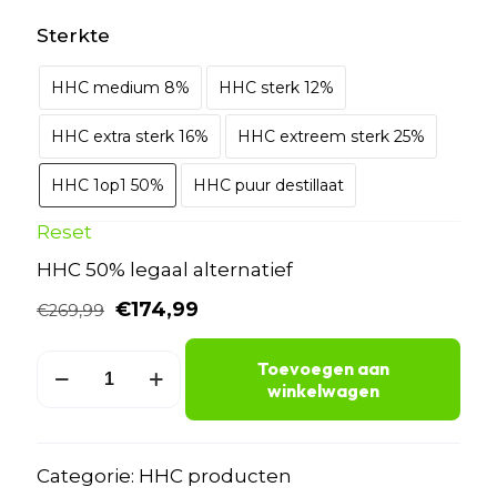
Sterkte
HHC medium 8%
HHC sterk 12%
HHC extra sterk 16%
HHC extreem sterk 25%
HHC 1op1 50%
HHC puur destillaat
Reset
HHC 50% legaal alternatief
Oorspronkelijke
Huidige
€
174,99
€
269,99
prijs
prijs
was:
is:
HHC
Toevoegen aan
€269,99.
€174,99.
olie
winkelwagen
kopen
aantal
Categorie:
HHC producten