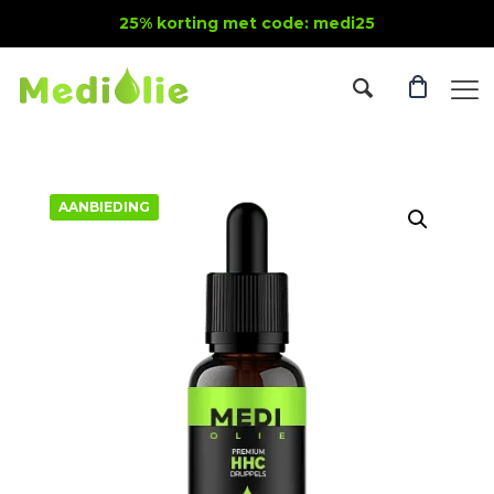
25% korting met code: medi25
AANBIEDING