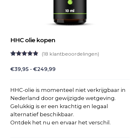
HHC olie kopen
(
18
klantbeoordelingen)
Gewaardeerd
18
4.78
op 5
Prijsklasse:
€
39,95
-
€
249,99
gebaseerd
€39,95
op
klant
waarderingen
tot
HHC-olie is momenteel niet verkrijgbaar in
€249,99
Nederland door gewijzigde wetgeving.
Gelukkig is er een krachtig en legaal
alternatief beschikbaar.
Ontdek het nu en ervaar het verschil.