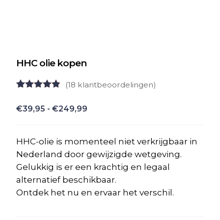
HHC olie kopen
(
18
klantbeoordelingen)
Gewaardeerd
18
4.78
op 5
Prijsklasse:
€
39,95
-
€
249,99
gebaseerd
€39,95
op
klant
waarderingen
tot
HHC-olie is momenteel niet verkrijgbaar in
€249,99
Nederland door gewijzigde wetgeving.
Gelukkig is er een krachtig en legaal
alternatief beschikbaar.
Ontdek het nu en ervaar het verschil.