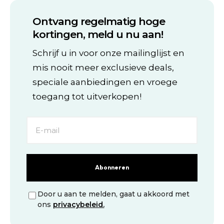
productpagina
productpagina
meerdere
meerdere
variaties.
variaties.
Ontvang regelmatig hoge
Deze
Deze
optie
optie
kortingen, meld u nu aan!
kan
kan
gekozen
gekozen
Schrijf u in voor onze mailinglijst en
worden
worden
mis nooit meer exclusieve deals,
op
op
de
de
speciale aanbiedingen en vroege
productpagina
productpagina
toegang tot uitverkopen!
Abonneren
Door u aan te melden, gaat u akkoord met
ons
privacybeleid.