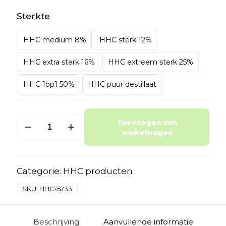
Sterkte
HHC medium 8%
HHC sterk 12%
HHC extra sterk 16%
HHC extreem sterk 25%
HHC 1op1 50%
HHC puur destillaat
HHC
Toevoegen aan
olie
winkelwagen
kopen
aantal
Categorie:
HHC producten
SKU:
HHC-5733
Beschrijving
Aanvullende informatie