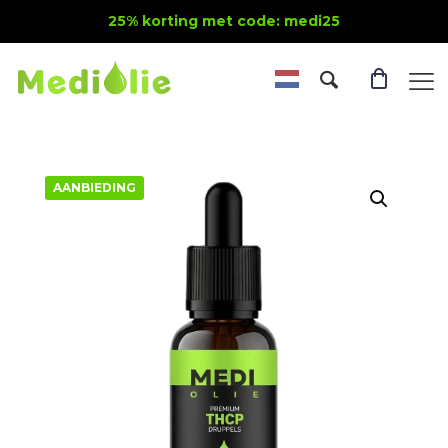
25% korting met code: medi25
AANBIEDING