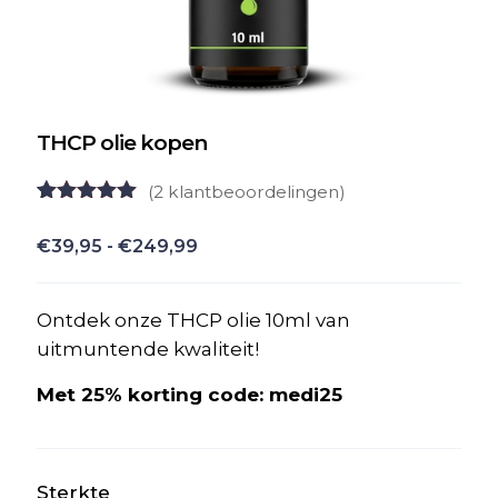
THCP olie kopen
(
2
klantbeoordelingen)
Gewaardeerd
2
5.00
op 5
Prijsklasse:
€
39,95
-
€
249,99
gebaseerd
€39,95
op
klant
waarderingen
tot
Ontdek onze THCP olie 10ml van
€249,99
uitmuntende kwaliteit!
Met 25% korting code: medi25
Sterkte