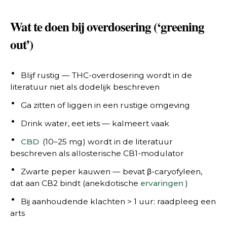
Wat te doen bij overdosering (‘greening
out’)
Blijf rustig — THC-overdosering wordt in de
literatuur niet als dodelijk beschreven
Ga zitten of liggen in een rustige omgeving
Drink water, eet iets — kalmeert vaak
CBD
(10–25 mg) wordt in de literatuur
beschreven als allosterische CB1-modulator
Zwarte peper kauwen — bevat β-caryofyleen,
dat aan CB2 bindt (anekdotische
ervaringen
)
Bij aanhoudende klachten > 1 uur: raadpleeg een
arts