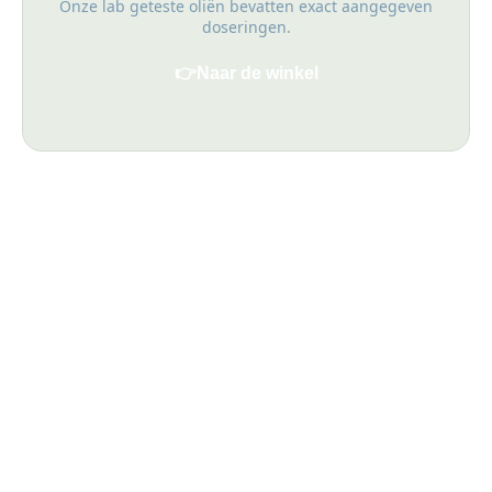
Onze lab geteste oliën bevatten exact aangegeven
doseringen.
👉
Naar de winkel