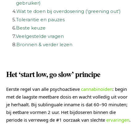
gebruiker)
4.
Wat te doen bij overdosering ('greening out')
5.
Tolerantie en pauzes
6.
Beste keuze
7.
Veelgestelde vragen
8.
Bronnen & verder lezen
Het ‘start low, go slow’ principe
Eerste regel van alle psychoactieve
cannabinoïden
: begin
met de laagste meetbare dosis en wacht volledig uit voor
je herhaalt. Bij sublinguale inname is dat 60–90 minuten;
bij eetbare vormen 2 uur. Het bijdoseren binnen die
periode is verreweg de #1 oorzaak van slechte
ervaringen
.