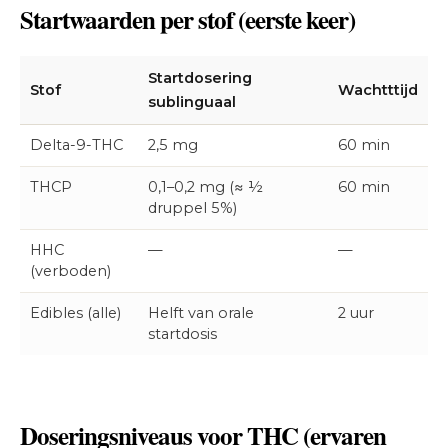
Startwaarden per stof (eerste keer)
Startdosering
Stof
Wachtttijd
sublinguaal
Delta-9-THC
2,5 mg
60 min
THCP
0,1–0,2 mg (≈ ½
60 min
druppel 5%)
HHC
—
—
(verboden)
Edibles (alle)
Helft van orale
2 uur
startdosis
Doseringsniveaus voor THC (ervaren