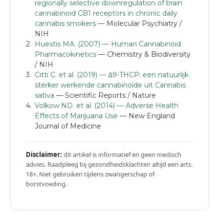
regionally selective downregulation of brain
cannabinoid CB1 receptors in chronic daily
cannabis smokers
— Molecular Psychiatry /
NIH
Huestis MA. (2007) — Human Cannabinoid
Pharmacokinetics
— Chemistry & Biodiversity
/ NIH
Citti C. et al. (2019) — Δ9-THCP: een natuurlijk
sterker werkende cannabinoïde uit Cannabis
sativa
— Scientific Reports / Nature
Volkow ND. et al. (2014) — Adverse Health
Effects of Marijuana Use
— New England
Journal of Medicine
Disclaimer:
dit artikel is informatief en geen medisch
advies. Raadpleeg bij gezondheidsklachten altijd een arts.
18+. Niet gebruiken tijdens zwangerschap of
borstvoeding.