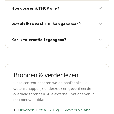
Start met 2,5 mg sublinguaal en wacht 60 minuten
Hoe doseer ik THCP olie?
voor je eventueel verhoogt. Voor edibles: 2,5 mg en
wacht 2 uur.
Begin met ½ druppel van 5% (≈ 0,1 mg). THCP is
Wat als ik te veel THC heb genomen?
~33× sterker dan THC, dus zeer kleine doseringen
volstaan.
Blijf rustig, ga zitten, drink water; 10–25 mg CBD
Kan ik tolerantie tegengaan?
wordt door gebruikers vaak ingenomen om het
effect te dempen. Het effect neemt doorgaans
Ja, met een 7–14 daagse pauze. Receptoren
binnen 1–2 uur af.
herstellen grotendeels in die periode.
Bronnen & verder lezen
Onze content baseren we op onafhankelijk
wetenschappelijk onderzoek en geverifieerde
overheidsbronnen. Alle externe links openen in
een nieuw tabblad.
Hirvonen J. et al. (2012) — Reversible and