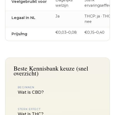
Dagelijks
Sterk
Veelgebruikt voor
welzijn
ervaringseffect
Ja
THCP: ja · THC:
Legaal in NL
nee
€0,03–0,08
€0,15–0,40
Prijs/mg
Beste Kennisbank keuze (snel
overzicht)
BEGINNEN
Wat is CBD?
STERK EFFECT
Wat is THC?