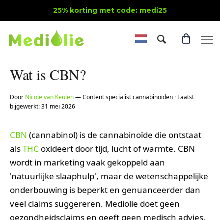
25% korting met code: medi25
Wat is CBN?
Door
Nicole van Keulen
— Content specialist cannabinoïden · Laatst
bijgewerkt: 31 mei 2026
CBN
(cannabinol) is de cannabinoïde die ontstaat
als
THC
oxideert door tijd, lucht of warmte. CBN
wordt in marketing vaak gekoppeld aan
'natuurlijke slaaphulp', maar de wetenschappelijke
onderbouwing is beperkt en genuanceerder dan
veel claims suggereren. Mediolie doet geen
gezondheidsclaims en geeft geen medisch advies.