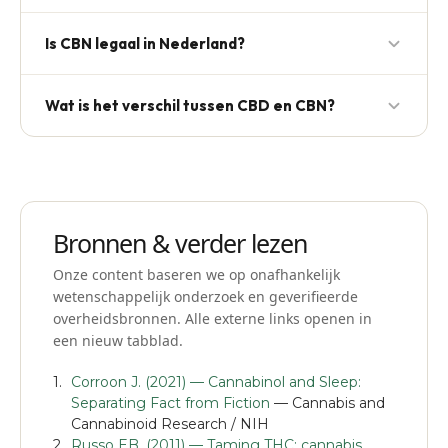
wordt in onderzoek toegeschreven aan synergie
CBN wordt in onderzoek beschreven als zeer mild
met terpenen en andere cannabinoïden in een full-
Is CBN legaal in Nederland?
psychoactief; bij gangbare doseringen worden door
spectrum extract, niet aan CBN als geïsoleerde stof.
gebruikers nauwelijks psychoactieve effecten
Ja. CBN staat niet op de Opiumwet en mag in
beschreven.
Wat is het verschil tussen CBD en CBN?
producten met < 0,2% THC vrij verkocht worden.
CBD en CBN zijn verschillende cannabinoïden die
elk in eigen onderzoekslijnen worden bestudeerd.
Mediolie doet geen gezondheidsclaims over
specifieke toepassingen.
Bronnen & verder lezen
Onze content baseren we op onafhankelijk
wetenschappelijk onderzoek en geverifieerde
overheidsbronnen. Alle externe links openen in
een nieuw tabblad.
Corroon J. (2021) — Cannabinol and Sleep:
Separating Fact from Fiction
— Cannabis and
Cannabinoid Research / NIH
Russo EB. (2011) — Taming THC: cannabis