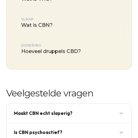
SLAAP
Wat is CBN?
DOSERING
Hoeveel druppels CBD?
Veelgestelde vragen
Maakt CBN echt slaperig?
De wetenschappelijke onderbouwing is beperkt. Het
Is CBN psychoactief?
ontspannen effect dat gebruikers soms beschrijven