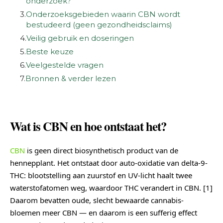
onderzoek?
3.
Onderzoeksgebieden waarin CBN wordt
bestudeerd (geen gezondheidsclaims)
4.
Veilig gebruik en doseringen
5.
Beste keuze
6.
Veelgestelde vragen
7.
Bronnen & verder lezen
Wat is CBN en hoe ontstaat het?
CBN
is geen direct biosynthetisch product van de
hennepplant. Het ontstaat door auto-oxidatie van delta-9-
THC: blootstelling aan zuurstof en UV-licht haalt twee
waterstofatomen weg, waardoor THC verandert in CBN. [1]
Daarom bevatten oude, slecht bewaarde cannabis-
bloemen meer CBN — en daarom is een sufferig effect