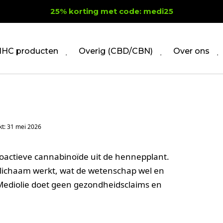
25% korting met code: medi25
HC producten
Overig (CBD/CBN)
Over ons
kt: 31 mei 2026
hoactieve cannabinoïde uit de hennepplant.
t lichaam werkt, wat de wetenschap wel en
Mediolie doet geen gezondheidsclaims en