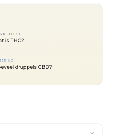
ERK EFFECT
t is THC?
SERING
eveel druppels CBD?