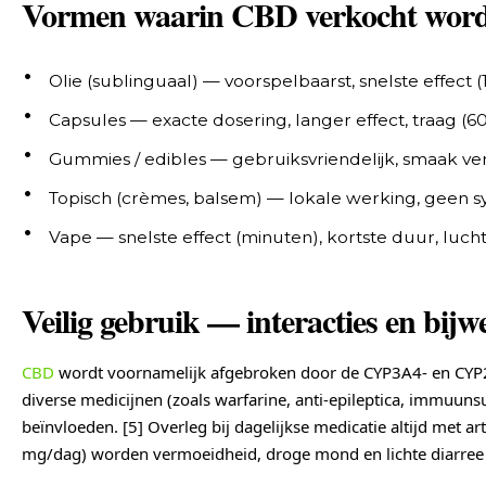
Vormen waarin CBD verkocht wor
Olie (sublinguaal) — voorspelbaarst, snelste effect 
Capsules — exacte dosering, langer effect, traag (6
Gummies / edibles — gebruiksvriendelijk, smaak ve
Topisch (crèmes, balsem) — lokale werking, geen 
Vape — snelste effect (minuten), kortste duur, luc
Veilig gebruik — interacties en bij
CBD
wordt voornamelijk afgebroken door de CYP3A4- en CYP
diverse medicijnen (zoals warfarine, anti-epileptica, immuun
beïnvloeden. [5] Overleg bij dagelijkse medicatie altijd met a
mg/dag) worden vermoeidheid, droge mond en lichte diarree