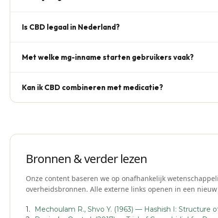
Nee. CBD bindt niet aan CB1-receptoren in de hersenen en 
Is CBD legaal in Nederland?
Ja, mits het product < 0,05% THC bevat. CBD-olie staat nie
Met welke mg-inname starten gebruikers vaak?
Veel gebruikers starten met 10–25 mg per dag en bouwen o
Kan ik CBD combineren met medicatie?
van persoonlijke voorkeur en gewicht. Zie de doseringsgid
Bij dagelijkse medicatie altijd eerst overleggen met arts
kan medicatiespiegels beïnvloeden.
Bronnen & verder lezen
Onze content baseren we op onafhankelijk wetenschappeli
overheidsbronnen. Alle externe links openen in een nieuw
Mechoulam R., Shvo Y. (1963) — Hashish I: Structure o