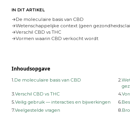
IN DIT ARTIKEL
De moleculaire basis van CBD
Wetenschappelijke context (geen gezondheidscla
Verschil CBD vs THC
Vormen waarin CBD verkocht wordt
Inhoudsopgave
1.
De moleculaire basis van CBD
2.
Wet
gez
3.
Verschil CBD vs THC
4.
Vor
5.
Veilig gebruik — interacties en bijwerkingen
6.
Bes
7.
Veelgestelde vragen
8.
Bro