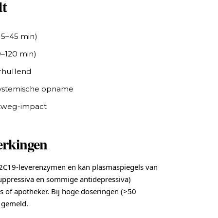
dt
(15–45 min)
0–120 min)
rhullend
systemische opname
htweg-impact
werkingen
2C19-leverenzymen en kan plasmaspiegels van
suppressiva en sommige antidepressiva)
rts of apotheker. Bij hoge doseringen (>50
 gemeld.