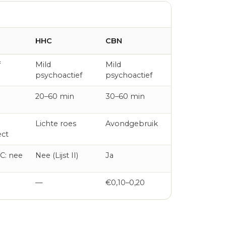
HHC
CBN
f
Mild
Mild
psychoactief
psychoactief
20–60 min
30–60 min
Lichte roes
Avondgebruik
ect
HC: nee
Nee (Lijst II)
Ja
—
€0,10–0,20