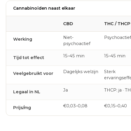
Cannabinoïden naast elkaar
CBD
THC / THCP
Niet-
Psychoactie
Werking
psychoactief
15–45 min
15–45 min
Tijd tot effect
Dagelijks welzijn
Sterk
Veelgebruikt voor
ervaringseff
Ja
THCP: ja · T
Legaal in NL
€0,03–0,08
€0,15–0,40
Prijs/mg