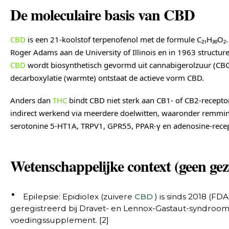
De moleculaire basis van CBD
CBD
is een 21-koolstof terpenofenol met de formule C₂₁H₃₀O₂.
Roger Adams aan de University of Illinois en in 1963 struct
CBD
wordt biosynthetisch gevormd uit cannabigerolzuur (CB
decarboxylatie (warmte) ontstaat de actieve vorm CBD.
Anders dan
THC
bindt CBD niet sterk aan CB1- of CB2-recepto
indirect werkend via meerdere doelwitten, waaronder remm
serotonine 5-HT1A, TRPV1, GPR55, PPAR-γ en adenosine-rece
Wetenschappelijke context (geen ge
Epilepsie: Epidiolex (zuivere
CBD
) is sinds 2018 (F
geregistreerd bij Dravet- en Lennox-Gastaut-syndroom
voedingssupplement. [2]