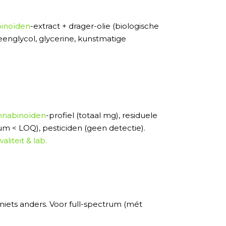
inoïden
-extract + drager-olie (biologische
leenglycol, glycerine, kunstmatige
nnabinoïden
-profiel (totaal mg), residuele
m < LOQ), pesticiden (geen detectie).
aliteit & lab.
, niets anders. Voor full-spectrum (mét