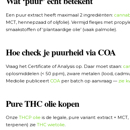
Wat ‘puur’ écht betekent
Een puur extract heeft maximaal 2 ingrediënten:
cannab
MCT, hennepzaad of olijfolie). Vermijd flesjes met propy
smaakstoffen of ‘plantaardige olie’ (vaak palmolie).
Hoe check je puurheid via COA
Vraag het Certificate of Analysis op. Daar moet staan:
ca
oplosmiddelen (< 50 ppm), zware metalen (lood, cadmiu
Mediolie publiceert
COA
per batch op aanvraag —
zie kw
Pure THC olie kopen
Onze
THCP olie
is de legale, pure variant: extract + MCT
terpenen) zie
THC wietolie
.