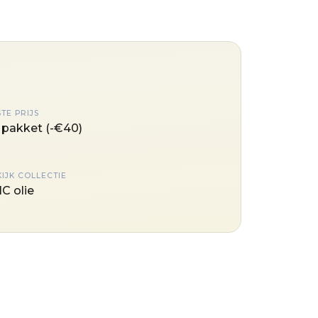
TE PRIJS
 pakket (-€40)
KIJK COLLECTIE
C olie