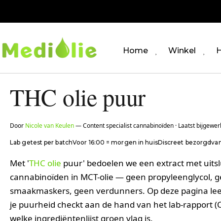
Home
Winkel
H
THC olie puur
Door
Nicole van Keulen
— Content specialist cannabinoïden · Laatst bijgewer
Lab getest per batch
Voor 16:00 = morgen in huis
Discreet bezorgd
va
Met '
THC olie
puur' bedoelen we een extract met uits
cannabinoïden in MCT-olie — geen propyleenglycol, 
smaakmaskers, geen verdunners. Op deze pagina lee
je puurheid checkt aan de hand van het lab-rapport (
welke ingrediëntenlijst groen vlag is.