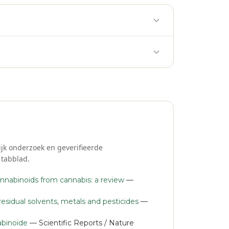
cannabinoïde zonder andere plantstoffen. Een
sublinguaal gebruik wil je dat niet onder de
jk onderzoek en geverifieerde
 tabblad.
cannabinoids from cannabis: a review
—
esidual solvents, metals and pesticides
—
nabinoïde
— Scientific Reports / Nature