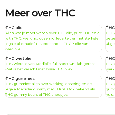
Meer over THC
THC olie
THC 
Alles wat je moet weten over THC olie, pure THC en oil
THC o
with THC: werking, dosering, legaliteit en het sterkste
getes
legale alternatief in Nederland — THCP olie van
uitge
Mediolie.
THC wietolie
THC 
THC wietolie van Mediolie: full-spectrum, lab getest.
THC e
Wat is het verschil met losse THC olie?
werki
THC gummies
THC
THC gummies: alles over werking, dosering en de
THC g
legale Mediolie gummy met THCP. Ook bekend als
gumm
THC gummy bears of THC snoepjes.
huis.