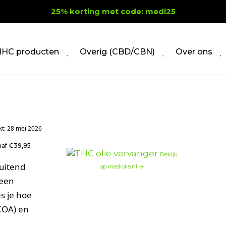
25% korting met code: medi25
HC producten
Overig (CBD/CBN)
Over ons
kt: 28 mei 2026
naf €39,95
Bekijk
luitend
op mediolie.nl →
geen
s je hoe
COA) en