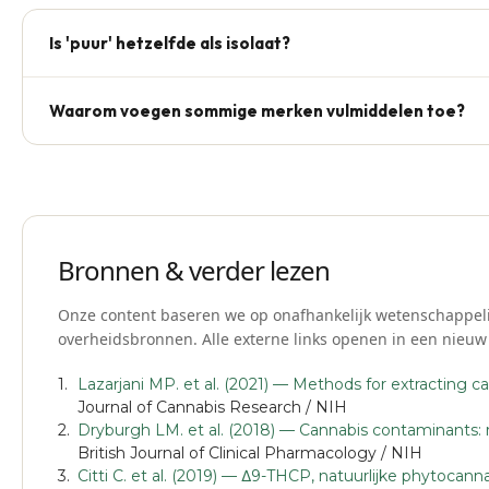
Is 'puur' hetzelfde als isolaat?
Nee. Puur = geen vulmiddelen. Isolaat = 99%+ één enkele 
Waarom voegen sommige merken vulmiddelen toe?
full-spectrum olie kan ook 'puur' zijn.
Om kosten te drukken of smaak te maskeren. Bij chronisch 
tong houden.
Bronnen & verder lezen
Onze content baseren we op onafhankelijk wetenschappeli
overheidsbronnen. Alle externe links openen in een nieuw
Lazarjani MP. et al. (2021) — Methods for extracting 
Journal of Cannabis Research / NIH
Dryburgh LM. et al. (2018) — Cannabis contaminants: r
British Journal of Clinical Pharmacology / NIH
Citti C. et al. (2019) — Δ9-THCP, natuurlijke phytocan