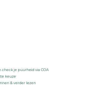
 check je puurheid via COA
te keuze
nnen & verder lezen