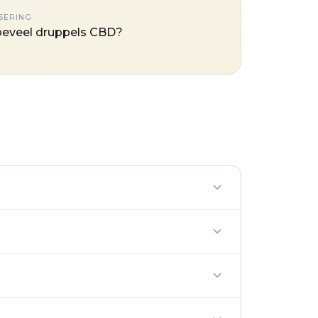
SERING
eveel druppels CBD?
iumwet. Verkoop en productie zijn strafbaar.
ar verkoop of doorgifte is strafbaar.
inoïde met vergelijkbare psychoactieve