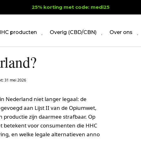
25% korting met code: medi25
HC producten
Overig (CBD/CBN)
Over ons
rland?
kt: 31 mei 2026
n Nederland niet langer legaal: de
gevoegd aan Lijst II van de Opiumwet,
en productie zijn daarmee strafbaar. Op
 het betekent voor consumenten die HHC
ving, en welke legale alternatieven anno