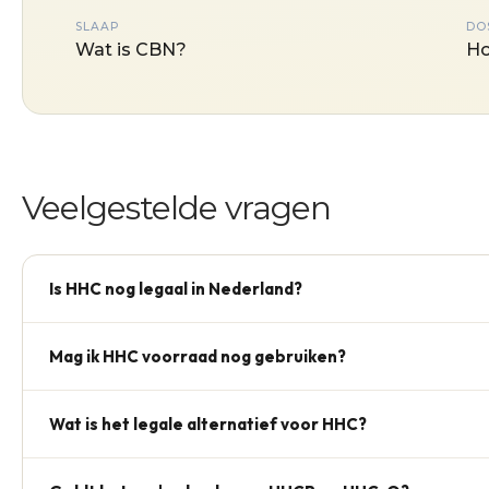
SLAAP
DO
Wat is CBN?
Ho
Veelgestelde vragen
Is HHC nog legaal in Nederland?
Nee, sinds 13 oktober 2023 staat HHC op Lijst II van de Op
Mag ik HHC voorraad nog gebruiken?
Persoonlijk bezit onder 5 g wordt gedoogd (niet legaal), ma
Wat is het legale alternatief voor HHC?
THCP olie — een natuurlijk in hennep voorkomende cannab