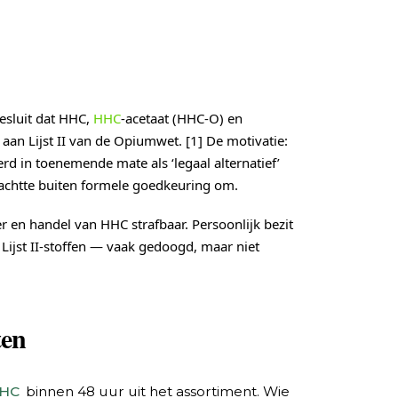
esluit dat HHC,
HHC
-acetaat (HHC-O) en
an Lijst II van de Opiumwet. [1] De motivatie:
rd in toenemende mate als ‘legaal alternatief’
chtte buiten formele goedkeuring om.
er en handel van HHC strafbaar. Persoonlijk bezit
Lijst II-stoffen — vaak gedoogd, maar niet
ten
HC
binnen 48 uur uit het assortiment. Wie