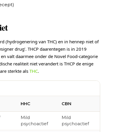
ecept)
et
d (hydrogenering van THC) en in hennep niet of
esigner drug’. THCP daarentegen is in 2019
] en valt daarmee onder de Novel Food-categorie
sche realiteit niet verandert is THCP de enige
are sterkte als
THC
.
HHC
CBN
f
Mild
Mild
psychoactief
psychoactief