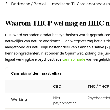
Bedrocan / Bediol — medische THC via apotheek (r
Waarom THCP wel mag en HHC ni
HHC werd verboden omdat het synthetisch wordt geproduceer
nauwelijks van nature voorkomt — de wetgever zag het als ‘d
aangetoond als natuurlijk bestanddeel van Cannabis sativa [2
hennepingrediënten, niet onder de Opiumwet. Zolang die juridi
legaal verkrijgbare psychoactieve
cannabinoïde
van vergelijkb
Cannabinoïden naast elkaar
CBD
THC / THCP
Niet-
Psychoactie
Werking
psychoactief