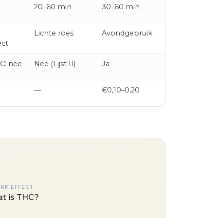
20–60 min
30–60 min
Lichte roes
Avondgebruik
ect
HC: nee
Nee (Lijst II)
Ja
—
€0,10–0,20
ERK EFFECT
t is THC?