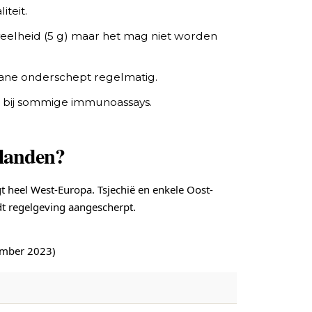
iteit.
veelheid (5 g) maar het mag niet worden
douane onderschept regelmatig.
bij sommige immunoassays.
 landen?
gt heel West-Europa. Tsjechië en enkele Oost-
t regelgeving aangescherpt.
ember 2023)