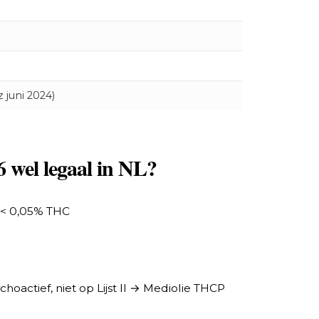
juni 2024)
 wel legaal in NL?
s < 0,05% THC
actief, niet op Lijst II → Mediolie THCP