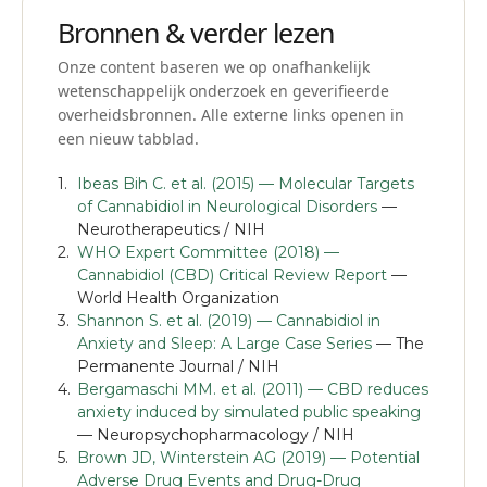
arts of apotheker.
Bronnen & verder lezen
Onze content baseren we op onafhankelijk
wetenschappelijk onderzoek en geverifieerde
overheidsbronnen. Alle externe links openen in
een nieuw tabblad.
Ibeas Bih C. et al. (2015) — Molecular Targets
of Cannabidiol in Neurological Disorders
—
Neurotherapeutics / NIH
WHO Expert Committee (2018) —
Cannabidiol (CBD) Critical Review Report
—
World Health Organization
Shannon S. et al. (2019) — Cannabidiol in
Anxiety and Sleep: A Large Case Series
— The
Permanente Journal / NIH
Bergamaschi MM. et al. (2011) — CBD reduces
anxiety induced by simulated public speaking
— Neuropsychopharmacology / NIH
Brown JD, Winterstein AG (2019) — Potential
Adverse Drug Events and Drug-Drug