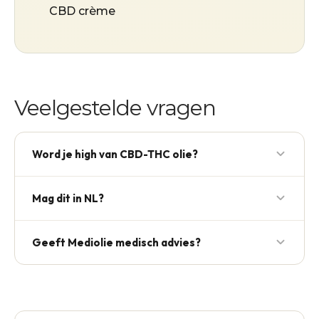
CBD crème
Veelgestelde vragen
Word je high van CBD-THC olie?
Bij 1:1 verhouding: lichte ontspanning, geen sterke
Mag dit in NL?
euforie. Bij hoge THC-dosering wel.
Klassieke THC niet. Onze CBD + THCP variant wel.
Geeft Mediolie medisch advies?
Nee. Wij verkopen producten en geven praktische
uitleg over cannabinoïden en wetgeving. Voor
gezondheidsklachten verwijzen wij altijd naar een