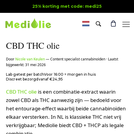
25% korting met code: medi25
CBD THC olie
Door
Nicole van Keulen
— Content specialist cannabinoïden · Laatst
bijgewerkt: 31 mei 2026
Lab getest per batch
Voor 16:00 = morgen in huis
Discreet bezorgd
vanaf €24,95
CBD
THC olie
is een combinatie-extract waarin
zowel CBD als THC aanwezig zijn — bedoeld voor
het entourage-effect waarbij beide cannabinoïden
elkaar versterken. In NL is klassieke THC niet vrij
verkrijgbaar; Mediolie biedt CBD + THCP als legale
combinatie.