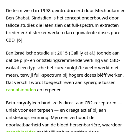
De term werd in 1998 geïntroduceerd door Mechoulam en
Ben-Shabat. Sindsdien is het concept onderbouwd door
talloze studies die laten zien dat full-spectrum extracten
breder en/of sterker werken dan equivalente doses pure
CBD. [6]
Een Israëlische studie uit 2015 (Gallily et al.) toonde aan
dat de pijn- en ontstekingsremmende werking van CBD-
isolaat een typische bel-curve volgt (te veel = werkt niet
meer), terwijl full-spectrum bij hogere doses bléff werken.
Dat verschil wordt toegeschreven aan synergie tussen
cannabinoïden
en terpenen.
Beta-caryofyleen bindt zelfs direct aan CB2-receptoren —
uniek voor een terpeen — en draagt actief bij aan
ontstekingsremming. Myrceen verhoogt de
doorlaatbaarheid van de bloed-hersenbarrière, waardoor
cannabinoïden
makkelijker hun werking doen.