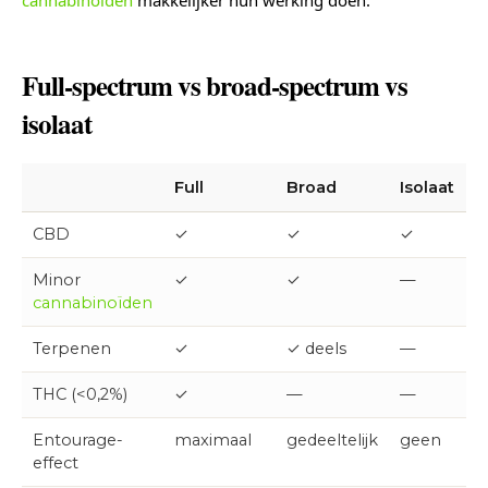
Full-spectrum vs broad-spectrum vs
isolaat
Full
Broad
Isolaat
CBD
✓
✓
✓
Minor
✓
✓
—
cannabinoïden
Terpenen
✓
✓ deels
—
THC (<0,2%)
✓
—
—
Entourage-
maximaal
gedeeltelijk
geen
effect