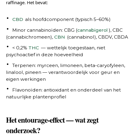
raffinage. Het bevat:
CBD
als hoofdcomponent (typisch 5–60%)
Minor cannabinoïden: CBG (
cannabigerol
), CBC
(cannabichromeen),
CBN
(cannabinol), CBDV, CBDA
< 0,2%
THC
— wettelijk toegestaan, niet
psychoactief in deze hoeveelheid
Terpenen: myrceen, limoneen, beta-caryofyleen,
linalool, pineen — verantwoordelijk voor geur en
eigen werkingen
Flavonoïden: antioxidant en onderdeel van het
natuurlijke plantenprofiel
Het entourage-effect — wat zegt
onderzoek?