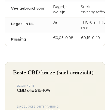
Dagelijks
Sterk
Veelgebruikt voor
welzijn
ervaringseffect
Ja
THCP: ja · THC:
Legaal in NL
nee
€0,03–0,08
€0,15–0,40
Prijs/mg
Beste CBD keuze (snel overzicht)
BEGINNERS
CBD olie 5%–10%
DAGELIJKSE ONTSPANNING