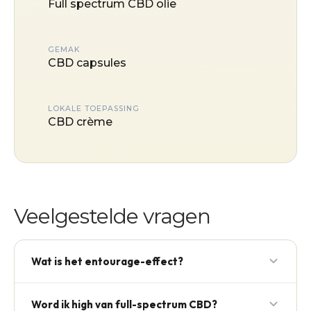
Full spectrum CBD olie
GEMAK
CBD capsules
LOKALE TOEPASSING
CBD crème
Veelgestelde vragen
Wat is het entourage-effect?
Het idee dat alle componenten van de hennepplant
Word ik high van full-spectrum CBD?
samen sterker werken dan elk afzonderlijk. CBD +