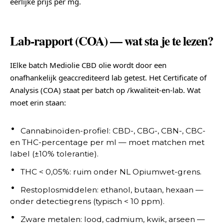
eerlijke prijs per mg.
Lab-rapport (COA) — wat sta je te lezen?
IElke batch Mediolie CBD olie wordt door een
onafhankelijk geaccrediteerd lab getest. Het Certificate of
Analysis (COA) staat per batch op /kwaliteit-en-lab. Wat
moet erin staan:
Cannabinoïden-profiel: CBD-, CBG-, CBN-, CBC-
en THC-percentage per ml — moet matchen met
label (±10% tolerantie).
THC < 0,05%: ruim onder NL Opiumwet-grens.
Restoplosmiddelen: ethanol, butaan, hexaan —
onder detectiegrens (typisch < 10 ppm).
Zware metalen: lood, cadmium, kwik, arseen —