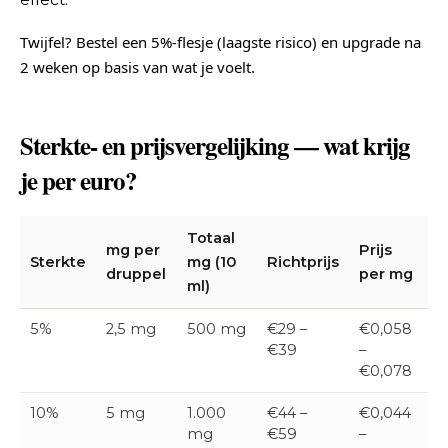
Twijfel? Bestel een 5%-flesje (laagste risico) en upgrade na
2 weken op basis van wat je voelt.
Sterkte- en prijsvergelijking — wat krijg
je per euro?
Totaal
mg per
Prijs
Sterkte
mg (10
Richtprijs
druppel
per mg
ml)
5%
2,5 mg
500 mg
€29 –
€0,058
€39
–
€0,078
10%
5 mg
1.000
€44 –
€0,044
mg
€59
–