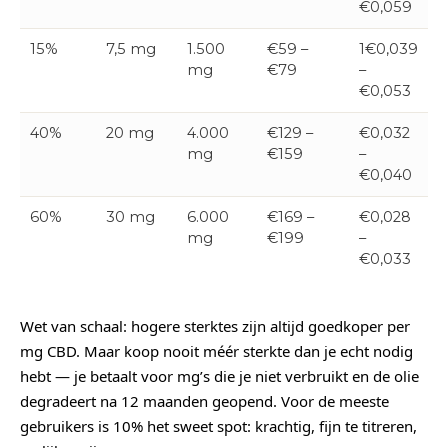
€0,059
15%
7,5 mg
1.500
€59 –
1€0,039
mg
€79
–
€0,053
40%
20 mg
4.000
€129 –
€0,032
mg
€159
–
€0,040
60%
30 mg
6.000
€169 –
€0,028
mg
€199
–
€0,033
Wet van schaal: hogere sterktes zijn altijd goedkoper per
mg CBD. Maar koop nooit méér sterkte dan je echt nodig
hebt — je betaalt voor mg’s die je niet verbruikt en de olie
degradeert na 12 maanden geopend. Voor de meeste
gebruikers is 10% het sweet spot: krachtig, fijn te titreren,