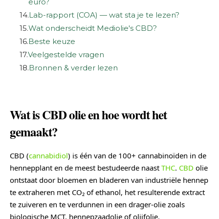
euro?
14.
Lab-rapport (COA) — wat sta je te lezen?
15.
Wat onderscheidt Mediolie's CBD?
16.
Beste keuze
17.
Veelgestelde vragen
18.
Bronnen & verder lezen
Wat is CBD olie en hoe wordt het
gemaakt?
CBD (
cannabidiol
) is één van de 100+ cannabinoïden in de
hennepplant en de meest bestudeerde naast
THC
.
CBD
olie
ontstaat door bloemen en bladeren van industriële hennep
te extraheren met CO₂ of ethanol, het resulterende extract
te zuiveren en te verdunnen in een drager-olie zoals
biologische MCT, hennepzaadolie of olijfolie.