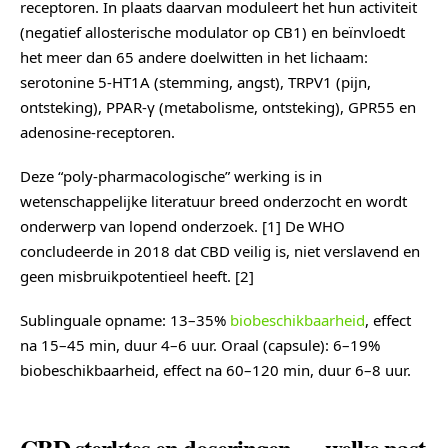
receptoren. In plaats daarvan moduleert het hun activiteit
(negatief allosterische modulator op CB1) en beïnvloedt
het meer dan 65 andere doelwitten in het lichaam:
serotonine 5-HT1A (stemming, angst), TRPV1 (pijn,
ontsteking), PPAR-γ (metabolisme, ontsteking), GPR55 en
adenosine-receptoren.
Deze “poly-pharmacologische” werking is in
wetenschappelijke literatuur breed onderzocht en wordt
onderwerp van lopend onderzoek. [1] De WHO
concludeerde in 2018 dat CBD veilig is, niet verslavend en
geen misbruikpotentieel heeft. [2]
Sublinguale opname: 13–35%
biobeschikbaarheid
, effect
na 15–45 min, duur 4–6 uur. Oraal (capsule): 6–19%
biobeschikbaarheid, effect na 60–120 min, duur 6–8 uur.