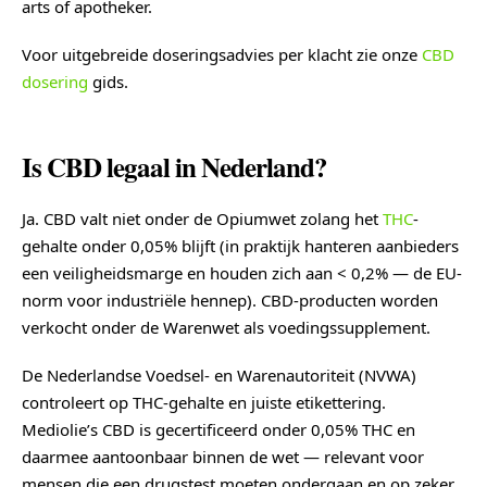
arts of apotheker.
Voor uitgebreide doseringsadvies per klacht zie onze
CBD
dosering
gids.
Is CBD legaal in Nederland?
Ja. CBD valt niet onder de Opiumwet zolang het
THC
-
gehalte onder 0,05% blijft (in praktijk hanteren aanbieders
een veiligheidsmarge en houden zich aan < 0,2% — de EU-
norm voor industriële hennep). CBD-producten worden
verkocht onder de Warenwet als voedingssupplement.
De Nederlandse Voedsel- en Warenautoriteit (NVWA)
controleert op THC-gehalte en juiste etikettering.
Mediolie’s CBD is gecertificeerd onder 0,05% THC en
daarmee aantoonbaar binnen de wet — relevant voor
mensen die een drugstest moeten ondergaan en op zeker