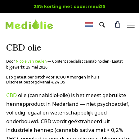
25% korting met code: medi25
CBD olie
Door
Nicole van Keulen
— Content specialist cannabinoïden · Laatst
bijgewerkt: 29 mei 2026
Lab getest per batch
Voor 16:00 = morgen in huis
Discreet bezorgd
vanaf €24,95
CBD
olie (cannabidiol-olie) is het meest gebruikte
hennepproduct in Nederland — niet psychoactief,
volledig legaal en wetenschappelijk goed
onderbouwd. CBD wordt geëxtraheerd uit
industriële hennep (cannabis sativa met < 0,2%
THC), opgelost in een drager-olie en sublinguaal of