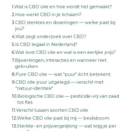
1.
Wat is CBD olie en hoe wordt het gemaakt?
2.
Hoe werkt CBD in je lichaam?
3.
CBD sterktes en doseringen — welke past bij
jou?
4.
Wat zegt onderzoek over CBD?
5.
Is CBD legaal in Nederland?
6.
Wat kost CBD olie en wat is een eerlijke prijs?
7.
Bijwerkingen, interacties en wanneer niet
gebruiken
8.
Pure CBD olie — wat "puur" écht betekent
9.
CBD olie puur uitgelegd — verschil met
"natuur-identiek"
10.
Biologische CBD olie — pesticide-vrij van zaad
tot fles
11.
Verschil tussen soorten CBD olie
12.
Welke CBD olie past bij mij — beslisboom
13.
Sterkte- en prijsvergelijking — wat krijg je per