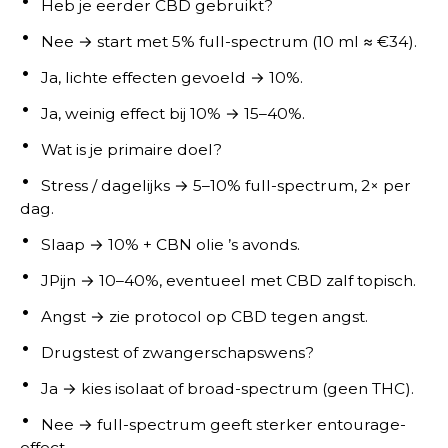
Heb je eerder CBD gebruikt?
Nee → start met 5% full-spectrum (10 ml ≈ €34).
Ja, lichte effecten gevoeld → 10%.
Ja, weinig effect bij 10% → 15–40%.
Wat is je primaire doel?
Stress / dagelijks → 5–10% full-spectrum, 2× per
dag.
Slaap → 10% + CBN olie ’s avonds.
JPijn → 10–40%, eventueel met CBD zalf topisch.
Angst → zie protocol op CBD tegen angst.
Drugstest of zwangerschapswens?
Ja → kies isolaat of broad-spectrum (geen THC).
Nee → full-spectrum geeft sterker entourage-
effect.