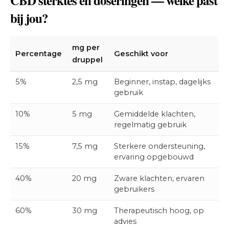
CBD sterktes en doseringen — welke past
bij jou?
mg per
Percentage
Geschikt voor
druppel
5%
2,5 mg
Beginner, instap, dagelijks
gebruik
10%
5 mg
Gemiddelde klachten,
regelmatig gebruik
15%
7,5 mg
Sterkere ondersteuning,
ervaring opgebouwd
40%
20 mg
Zware klachten, ervaren
gebruikers
60%
30 mg
Therapeutisch hoog, op
advies