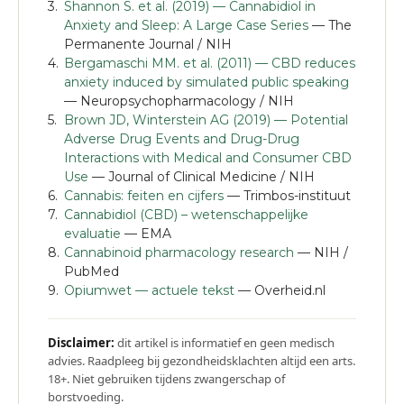
Shannon S. et al. (2019) — Cannabidiol in
Anxiety and Sleep: A Large Case Series
— The
Permanente Journal / NIH
Bergamaschi MM. et al. (2011) — CBD reduces
anxiety induced by simulated public speaking
— Neuropsychopharmacology / NIH
Brown JD, Winterstein AG (2019) — Potential
Adverse Drug Events and Drug-Drug
Interactions with Medical and Consumer CBD
Use
— Journal of Clinical Medicine / NIH
Cannabis: feiten en cijfers
— Trimbos-instituut
Cannabidiol (CBD) – wetenschappelijke
evaluatie
— EMA
Cannabinoid pharmacology research
— NIH /
PubMed
Opiumwet — actuele tekst
— Overheid.nl
Disclaimer:
dit artikel is informatief en geen medisch
advies. Raadpleeg bij gezondheidsklachten altijd een arts.
18+. Niet gebruiken tijdens zwangerschap of
borstvoeding.