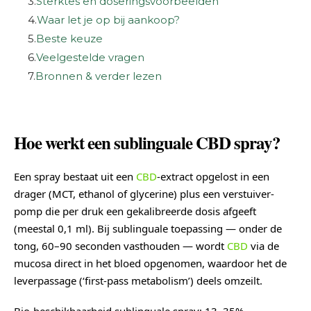
3.
Sterktes en doseringsvoorbeelden
4.
Waar let je op bij aankoop?
5.
Beste keuze
6.
Veelgestelde vragen
7.
Bronnen & verder lezen
Hoe werkt een sublinguale CBD spray?
Een spray bestaat uit een
CBD
-extract opgelost in een
drager (MCT, ethanol of glycerine) plus een verstuiver-
pomp die per druk een gekalibreerde dosis afgeeft
(meestal 0,1 ml). Bij sublinguale toepassing — onder de
tong, 60–90 seconden vasthouden — wordt
CBD
via de
mucosa direct in het bloed opgenomen, waardoor het de
leverpassage (‘first-pass metabolism’) deels omzeilt.
Bio-beschikbaarheid sublinguale spray: 13–35%,