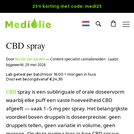
25% korting met code: medi25
CBD spray
Door
Nicole van Keulen
— Content specialist cannabinoïden · Laatst
bijgewerkt: 29 mei 2026
Lab getest per batch
Voor 16:00 = morgen in huis
Discreet bezorgd
vanaf €24,95
CBD
spray is een sublinguale of orale doseervorm
waarbij elke puff een vaste hoeveelheid CBD
afgeeft — vaak 1–5 mg per spray. Het belangrijkste
voordeel boven druppels is doseerprecisie: geen
druppels tellen, geen variatie in volume, geen
morsen. Op deze pagina lees je hoe CBD sprays