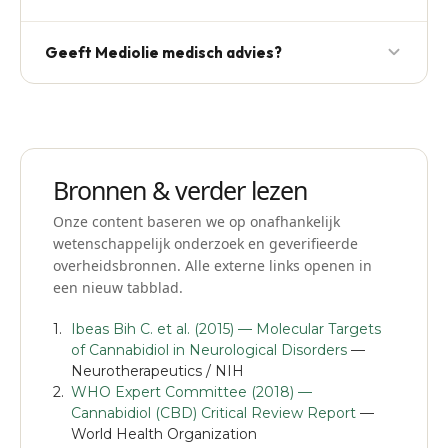
per land controleren.
CBD spray is niet psychoactief en legaal in NL; THC
Geeft Mediolie medisch advies?
spray bevat THC en valt onder de Opiumwet. Voor
legaal psychoactief alternatief zie
THCP spray
.
Nee. Wij verkopen CBD-producten en geven
praktische uitleg over sterktes, doseringen en
gebruik. Voor gezondheidsklachten verwijzen wij je
altijd naar een arts.
Bronnen & verder lezen
Onze content baseren we op onafhankelijk
wetenschappelijk onderzoek en geverifieerde
overheidsbronnen. Alle externe links openen in
een nieuw tabblad.
Ibeas Bih C. et al. (2015) — Molecular Targets
of Cannabidiol in Neurological Disorders
—
Neurotherapeutics / NIH
WHO Expert Committee (2018) —
Cannabidiol (CBD) Critical Review Report
—
World Health Organization