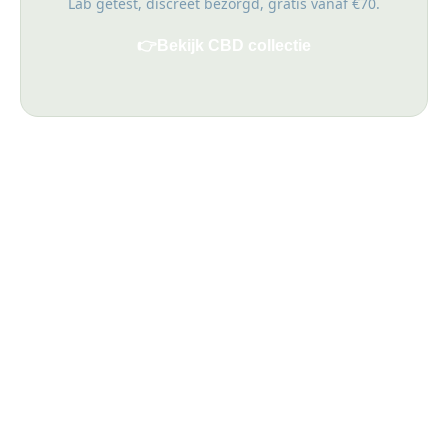
Lab getest, discreet bezorgd, gratis vanaf €70.
👉
Bekijk CBD collectie