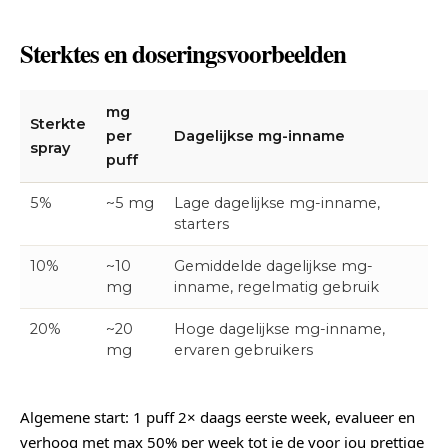
Sterktes en doseringsvoorbeelden
mg
Sterkte
per
Dagelijkse mg-inname
spray
puff
5%
~5 mg
Lage dagelijkse mg-inname,
starters
10%
~10
Gemiddelde dagelijkse mg-
mg
inname, regelmatig gebruik
20%
~20
Hoge dagelijkse mg-inname,
mg
ervaren gebruikers
Algemene start: 1 puff 2× daags eerste week, evalueer en
verhoog met max 50% per week tot je de voor jou prettige