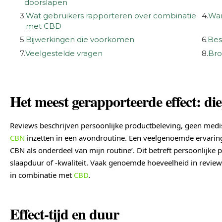
doorslapen
3.
Wat gebruikers rapporteren over combinatie
4.
Wan
met CBD
5.
Bijwerkingen die voorkomen
6.
Bes
7.
Veelgestelde vragen
8.
Bro
Het meest gerapporteerde effect: di
Reviews beschrijven persoonlijke productbeleving, geen medi
CBN
inzetten in een avondroutine. Een veelgenoemde ervaring
CBN als onderdeel van mijn routine’. Dit betreft persoonlijke
slaapduur of -kwaliteit. Vaak genoemde hoeveelheid in revi
in combinatie met
CBD
.
Effect-tijd en duur