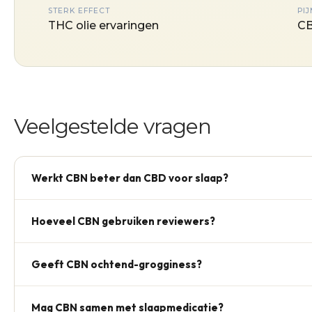
STERK EFFECT
PIJ
THC olie ervaringen
CB
Veelgestelde vragen
Werkt CBN beter dan CBD voor slaap?
Reviews beschrijven persoonlijke voorkeuren; sommige geb
Hoeveel CBN gebruiken reviewers?
voor hun avondroutine. Dit is persoonlijke productbelevin
In ervaringen komt 5 mg als start vaak terug, met 7,5–10 
Geeft CBN ochtend-grogginess?
medisch advies; raadpleeg bij twijfel altijd een arts.
Sommige gebruikers melden een zwaar gevoel 's ochtends
Mag CBN samen met slaapmedicatie?
ervaring, geen medische bijwerkingclaim.