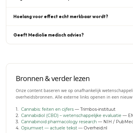
Niet zonder overleg met je arts. Gebruikers melden dat c
Hoelang voor effect echt merkbaar wordt?
zonder risico is — dit is geen medisch advies, raadpleeg alt
Sommige gebruikers geven aan dat zij de eerste nacht al e
Geeft Mediolie medisch advies?
reviews stabiliseert een routine na 7–14 dagen — persoonl
Nee. De gedeelde ervaringen zijn persoonlijke verhalen v
behandeladvies. Raadpleeg bij gezondheidsvragen altijd ee
Bronnen & verder lezen
Onze content baseren we op onafhankelijk wetenschappeli
overheidsbronnen. Alle externe links openen in een nieuw
Cannabis: feiten en cijfers
— Trimbos-instituut
Cannabidiol (CBD) – wetenschappelijke evaluatie
— E
Cannabinoid pharmacology research
— NIH / PubMe
Opiumwet — actuele tekst
— Overheid.nl