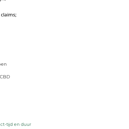
claims;
pen
t CBD
ct-tijd en duur