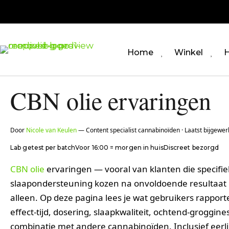
Home
Winkel
H
CBN olie ervaringen
Door
Nicole van Keulen
— Content specialist cannabinoïden · Laatst bijgewer
Lab getest per batch
Voor 16:00 = morgen in huis
Discreet bezorgd
CBN olie
ervaringen — vooral van klanten die specifie
slaapondersteuning kozen na onvoldoende resultaa
alleen. Op deze pagina lees je wat gebruikers rappor
effect-tijd, dosering, slaapkwaliteit, ochtend-groggine
combinatie met andere cannabinoïden. Inclusief eerli