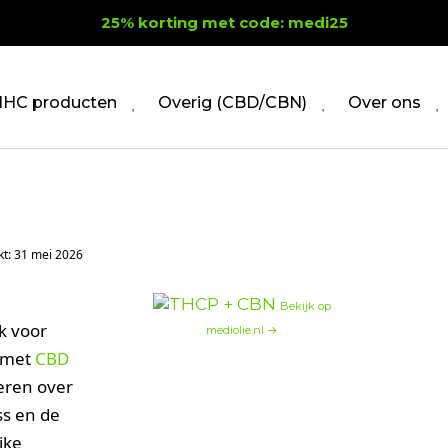
25% korting met code: medi25
HC producten
Overig (CBD/CBN)
Over ons
kt: 31 mei 2026
Bekijk op
k voor
mediolie.nl →
t met
CBD
teren over
ss en de
jke