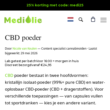
25% korting met code: medi25
CBD poeder
Door
Nicole van Keulen
— Content specialist cannabinoïden · Laatst
bijgewerkt: 29 mei 2026
Lab getest per batch
Voor 16:00 = morgen in huis
Discreet bezorgd
vanaf €24,95
CBD
poeder bestaat in twee hoofdvormen:
kristallijn isolaat-poeder (99%+ pure CBD) en water-
oplosbaar CBD-poeder (CBD + dragerstoffen). Voor
verschillende toepassingen — van capsules vullen
tot sportdranken — kies je een andere variant.