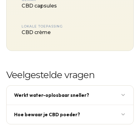
CBD capsules
LOKALE TOEPASSING
CBD crème
Veelgestelde vragen
Werkt water-oplosbaar sneller?
Ja — biobeschikbaarheid is 2–4× hoger dan vet-
Hoe bewaar je CBD poeder?
oplosbare olie.
Donker, droog, luchtdicht. 18+ maanden houdbaar.