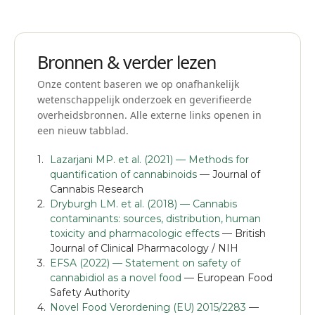
maar zonder garantie dat je werkelijk de berekende
mg krijgt. Kopen is in 2026 voorspelbaarder.
Bronnen & verder lezen
Onze content baseren we op onafhankelijk
wetenschappelijk onderzoek en geverifieerde
overheidsbronnen. Alle externe links openen in
een nieuw tabblad.
Lazarjani MP. et al. (2021) — Methods for
quantification of cannabinoids
— Journal of
Cannabis Research
Dryburgh LM. et al. (2018) — Cannabis
contaminants: sources, distribution, human
toxicity and pharmacologic effects
— British
Journal of Clinical Pharmacology / NIH
EFSA (2022) — Statement on safety of
cannabidiol as a novel food
— European Food
Safety Authority
Novel Food Verordening (EU) 2015/2283
—