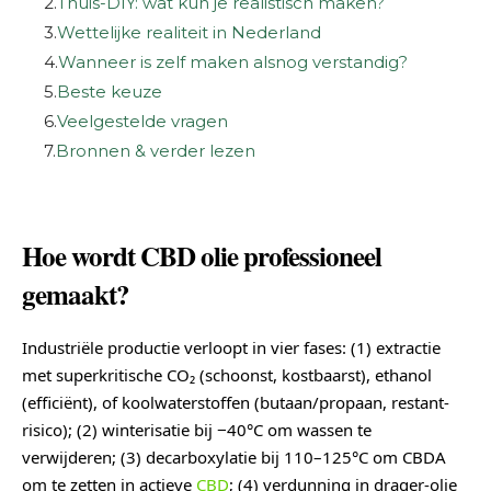
2.
Thuis-DIY: wat kun je realistisch maken?
3.
Wettelijke realiteit in Nederland
4.
Wanneer is zelf maken alsnog verstandig?
5.
Beste keuze
6.
Veelgestelde vragen
7.
Bronnen & verder lezen
Hoe wordt CBD olie professioneel
gemaakt?
Industriële productie verloopt in vier fases: (1) extractie
met superkritische CO₂ (schoonst, kostbaarst), ethanol
(efficiënt), of koolwaterstoffen (butaan/propaan, restant-
risico); (2) winterisatie bij −40°C om wassen te
verwijderen; (3) decarboxylatie bij 110–125°C om CBDA
om te zetten in actieve
CBD
; (4) verdunning in drager-olie