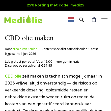
25% korting met code: medi25
CBD olie maken
Door
Nicole van Keulen
— Content specialist cannabinoïden · Laatst
bijgewerkt: 1 juni 2026
Lab getest per batch
Voor 16:00 = morgen in huis
Discreet bezorgd
vanaf €24,95
CBD olie
zelf maken is technisch mogelijk maar in
2026 vrijwel altijd onverstandig — de risico's op
verkeerde dosering, oplosmiddelresten en
gebrekkige extractie wegen ruim op tegen de
kosten van een gecertificeerd kant-en-klaar
product. Op deze pagina leggen we eerlijk uit hoe