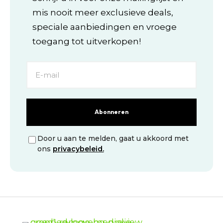
worden
worden
mis nooit meer exclusieve deals,
op
op
de
de
speciale aanbiedingen en vroege
productpagina
productpagina
toegang tot uitverkopen!
Abonneren
Door u aan te melden, gaat u akkoord met
ons
privacybeleid.