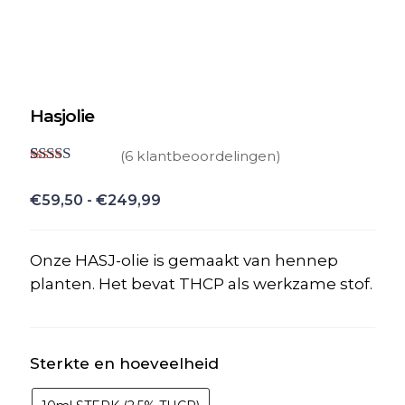
Hasjolie
(
6
klantbeoordelingen)
Gewaardeerd
6
4.67
op 5
Prijsklasse:
€
59,50
-
€
249,99
gebaseerd
€59,50
op
klant
waarderingen
tot
Onze HASJ-olie is gemaakt van hennep
€249,99
planten. Het bevat THCP als werkzame stof.
Sterkte en hoeveelheid