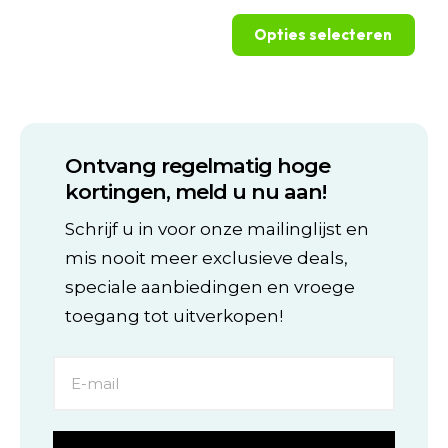
€39,95
tot
Opties selecteren
€249,99
Dit
product
heeft
meerdere
variaties.
Ontvang regelmatig hoge
Deze
optie
kortingen, meld u nu aan!
kan
gekozen
Schrijf u in voor onze mailinglijst en
worden
mis nooit meer exclusieve deals,
op
de
speciale aanbiedingen en vroege
productpagina
toegang tot uitverkopen!