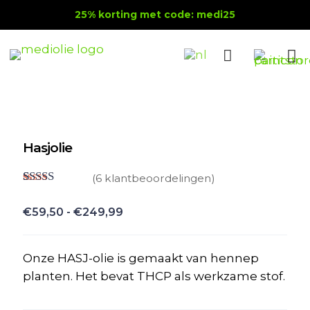
25% korting met code: medi25
Hasjolie
(
6
klantbeoordelingen)
Gewaardeerd
6
4.67
op 5
Prijsklasse:
€
59,50
-
€
249,99
gebaseerd
€59,50
op
klant
waarderingen
tot
Onze HASJ-olie is gemaakt van hennep
€249,99
planten. Het bevat THCP als werkzame stof.