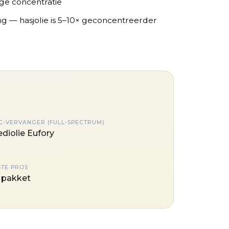
ge concentratie
mg — hasjolie is 5–10× geconcentreerder
C-VERVANGER (FULL-SPECTRUM)
diolie Eufory
TE PRIJS
 pakket