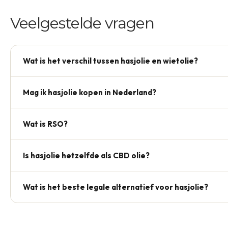
Veelgestelde vragen
Wat is het verschil tussen hasjolie en wietolie?
Hasjolie wordt gemaakt van hasj (geperste hars, 40–60% T
Mag ik hasjolie kopen in Nederland?
ruw). Hasjolie is daardoor doorgaans concentreerder.
Nee, hasjolie valt onder Lijst II van de Opiumwet. Webshop
Wat is RSO?
verkopen iets anders dan beweerd.
Rick Simpson Oil — een dik, donker hasjextract met 60–90
Is hasjolie hetzelfde als CBD olie?
Genoemd naar de Canadese man die het populair maakte.
Nee. Hasjolie bevat hoge concentraties THC; CBD olie bevat
Wat is het beste legale alternatief voor hasjolie?
Full-spectrum THCP olie met behoud van terpenen geeft het
wel legaal verkrijgbaar.