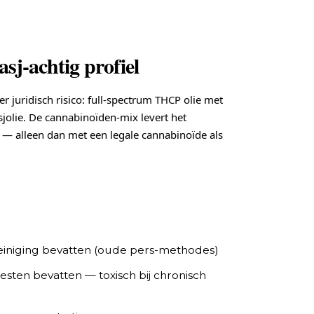
sj-achtig profiel
er juridisch risico: full-spectrum THCP olie met
sjolie. De cannabinoïden-mix levert het
kt — alleen dan met een legale cannabinoïde als
einiging bevatten (oude pers-methodes)
sten bevatten — toxisch bij chronisch