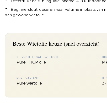
Effectduur na sublinguale inname: 4–8 uur door ho
Beginnersfout: doseren naar volume in plaats van 
dan gewone wietolie
Beste Wietolie keuze (snel overzicht)
STERKSTE LEGALE WIETOLIE
HH
Pure THCP olie
Me
PURE VARIANT
BES
Pure wietolie
3×