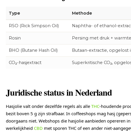
Type
Methode
RSO (Rick Simpson Oil)
Naphtha- of ethanol-extract
Rosin
Persing met druk + warmte
BHO (Butane Hash Oil)
Butaan-extractie, opgelost i
CO₂-hasjextract
Superkritische CO₂, opgelo
Juridische status in Nederland
Hasjolie valt onder dezelfde regels als alle
THC
-houdende produ
bezit boven 5 g zijn strafbaar. In coffeeshops mag hasj (gepe
doorgaans niet. Webshops die hasjolie aanbieden opereren in de
werkelijkheid
CBD
met sporen THC of een ander niet-aangeg