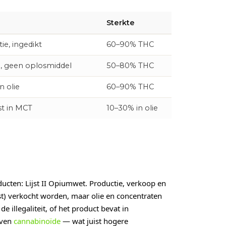
Sterkte
ie, ingedikt
60–90% THC
, geen oplosmiddel
50–80% THC
n olie
60–90% THC
st in MCT
10–30% in olie
cten: Lijst II Opiumwet. Productie, verkoop en
rst) verkocht worden, maar olie en concentraten
 illegaliteit, of het product bevat in
even
cannabinoïde
— wat juist hogere