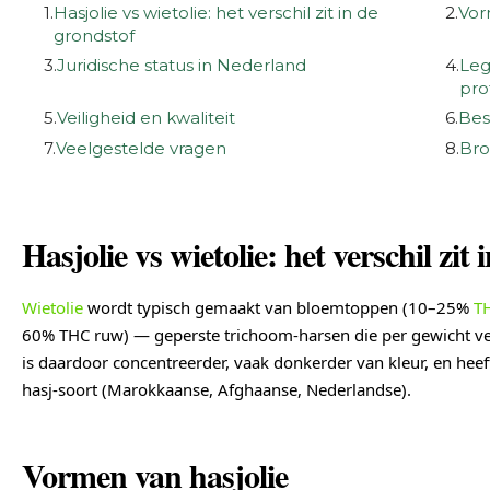
1.
Hasjolie vs wietolie: het verschil zit in de
2.
Vor
grondstof
3.
Juridische status in Nederland
4.
Leg
pro
5.
Veiligheid en kwaliteit
6.
Bes
7.
Veelgestelde vragen
8.
Bro
Hasjolie vs wietolie: het verschil zit
Wietolie
wordt typisch gemaakt van bloemtoppen (10–25%
T
60% THC ruw) — geperste trichoom-harsen die per gewicht vee
is daardoor concentreerder, vaak donkerder van kleur, en heeft
hasj-soort (Marokkaanse, Afghaanse, Nederlandse).
Vormen van hasjolie