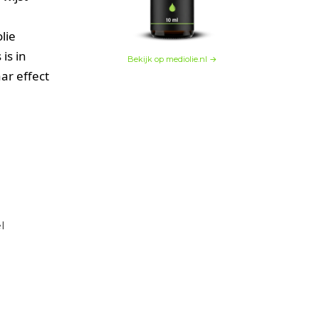
lie
is in
Bekijk op mediolie.nl →
ar effect
l