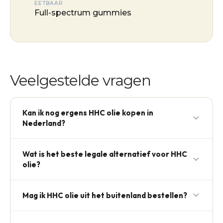
EETBAAR
Full-spectrum gummies
Veelgestelde vragen
Kan ik nog ergens HHC olie kopen in
Nederland?
Niet legaal. Sinds 13 oktober 2023 staat HHC op Lijst
Wat is het beste legale alternatief voor HHC
II van de Opiumwet. Aanbieders die het nog
olie?
verkopen zijn in overtreding.
Voor psychoactief effect: THCP olie. Voor de HHC-
Mag ik HHC olie uit het buitenland bestellen?
beleving zonder psychoactiviteit: full-spectrum
Active+ of Eufory.
Nee. Invoer is een aparte overtreding van de