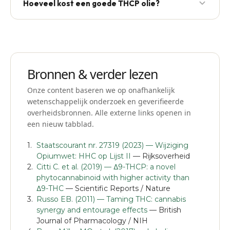
Hoeveel kost een goede THCP olie?
Opiumwet. De douane onderschept regelmatig
HHC-zendingen.
Voor een 5% 10 ml flesje betaal je in 2026
doorgaans €45–€70. Reken altijd prijs per mg THCP
en niet per flesje.
Bronnen & verder lezen
Onze content baseren we op onafhankelijk
wetenschappelijk onderzoek en geverifieerde
overheidsbronnen. Alle externe links openen in
een nieuw tabblad.
Staatscourant nr. 27319 (2023) — Wijziging
Opiumwet: HHC op Lijst II
— Rijksoverheid
Citti C. et al. (2019) — Δ9-THCP: a novel
phytocannabinoid with higher activity than
Δ9-THC
— Scientific Reports / Nature
Russo EB. (2011) — Taming THC: cannabis
synergy and entourage effects
— British
Journal of Pharmacology / NIH