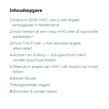
Inhoudsopgave
1.
Status in 2026: HHC olie is niet legaal
verkrijgbaar in Nederland
2.
Hoe herken je een nep-HHC-olie of risicovolle
aanbieder?
3.
Pure THCP olie — het sterkste legale
alternatief
4.
Active+ en Eufory — full-spectrum oliën
zonder psychoactiviteit
5.
Waar je in plaats van HHC olie kopen op moet
letten
6.
Beste keuze
7.
Veelgestelde vragen
8.
Bronnen & verder lezen