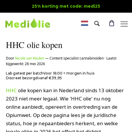
25% korting met code: medi25
HHC olie kopen
Door
Nicole van Keulen
— Content specialist cannabinoïden · Laatst
bijgewerkt: 28 mei 2026
Lab getest per batch
Voor 16:00 = morgen in huis
Discreet bezorgd
vanaf €39,95
HHC
olie kopen kan in Nederland sinds 13 oktober
2023 niet meer legaal. Wie 'HHC olie' nu nog
online aanbiedt, opereert in overtreding van de
Opiumwet. Op deze pagina lees je de juridische
status, hoe je nepaanbieders herkent, en welke
legale oliën in 2026 het effect het dichtst