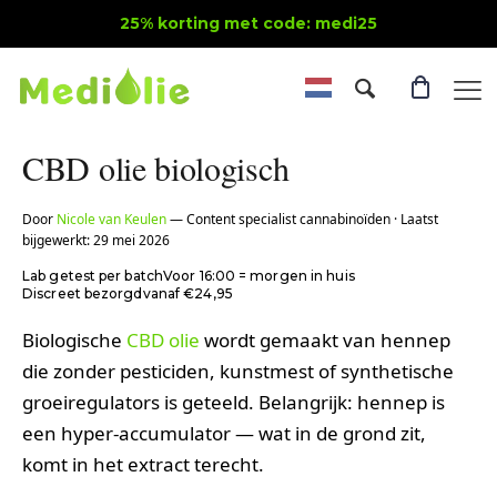
25% korting met code: medi25
CBD olie biologisch
Door
Nicole van Keulen
— Content specialist cannabinoïden · Laatst
bijgewerkt: 29 mei 2026
Lab getest per batch
Voor 16:00 = morgen in huis
Discreet bezorgd
vanaf €24,95
Biologische
CBD olie
wordt gemaakt van hennep
die zonder pesticiden, kunstmest of synthetische
groeiregulators is geteeld. Belangrijk: hennep is
een hyper-accumulator — wat in de grond zit,
komt in het extract terecht.