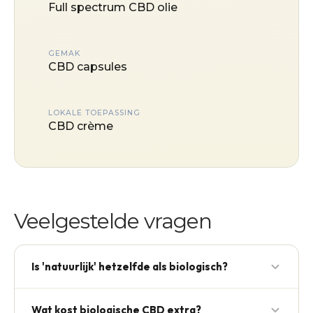
Full spectrum CBD olie
GEMAK
CBD capsules
LOKALE TOEPASSING
CBD crème
Veelgestelde vragen
Is 'natuurlijk' hetzelfde als biologisch?
Nee — 'natuurlijk' is geen wettelijk beschermde
Wat kost biologische CBD extra?
term. Alleen het EU bio-blad of officiële certificering