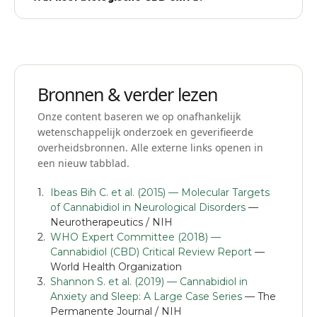
telt.
10–25% premium ten opzichte van conventioneel —
bij Mediolie gelijk geprijsd (alle CBD is bio).
Bronnen & verder lezen
Onze content baseren we op onafhankelijk
wetenschappelijk onderzoek en geverifieerde
overheidsbronnen. Alle externe links openen in
een nieuw tabblad.
Ibeas Bih C. et al. (2015) — Molecular Targets
of Cannabidiol in Neurological Disorders
—
Neurotherapeutics / NIH
WHO Expert Committee (2018) —
Cannabidiol (CBD) Critical Review Report
—
World Health Organization
Shannon S. et al. (2019) — Cannabidiol in
Anxiety and Sleep: A Large Case Series
— The
Permanente Journal / NIH