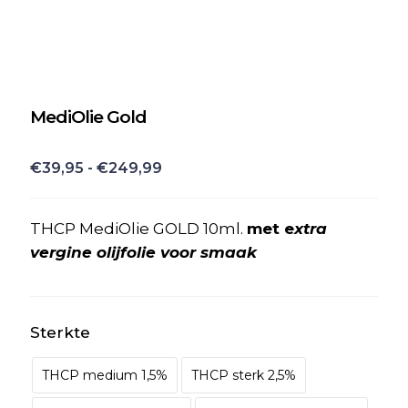
MediOlie Gold
Prijsklasse:
€
39,95
-
€
249,99
€39,95
tot
THCP MediOlie GOLD 10ml.
met e
xtra
€249,99
vergine olijfolie voor smaak
Sterkte
THCP medium 1,5%
THCP sterk 2,5%