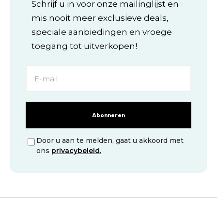
gekozen
gekozen
Schrijf u in voor onze mailinglijst en
worden
worden
mis nooit meer exclusieve deals,
op
op
de
de
speciale aanbiedingen en vroege
productpagina
productpagina
toegang tot uitverkopen!
Abonneren
Door u aan te melden, gaat u akkoord met
ons
privacybeleid.