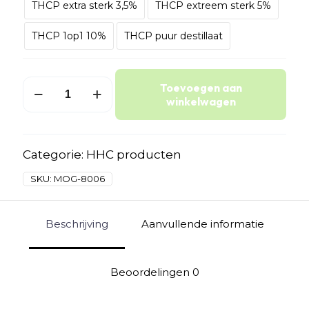
THCP extra sterk 3,5%
THCP extreem sterk 5%
THCP 1op1 10%
THCP puur destillaat
MediOlie
Toevoegen aan
Gold
winkelwagen
aantal
Categorie:
HHC producten
SKU:
MOG-8006
Beschrijving
Aanvullende informatie
Beoordelingen
0