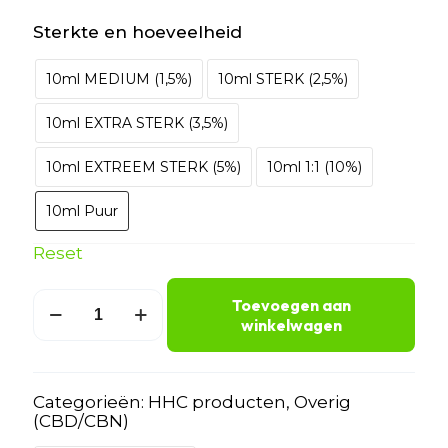
Sterkte en hoeveelheid
10ml MEDIUM (1,5%)
10ml STERK (2,5%)
10ml EXTRA STERK (3,5%)
10ml EXTREEM STERK (5%)
10ml 1:1 (10%)
10ml Puur
Reset
THCP
Toevoegen aan
+
winkelwagen
CBN
olie
aantal
Categorieën:
HHC producten
,
Overig
(CBD/CBN)