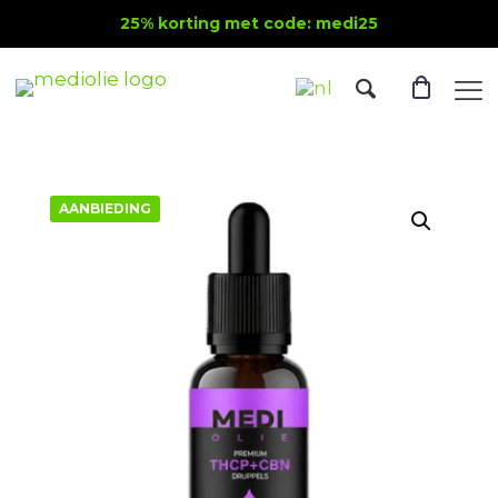
25% korting met code: medi25
AANBIEDING