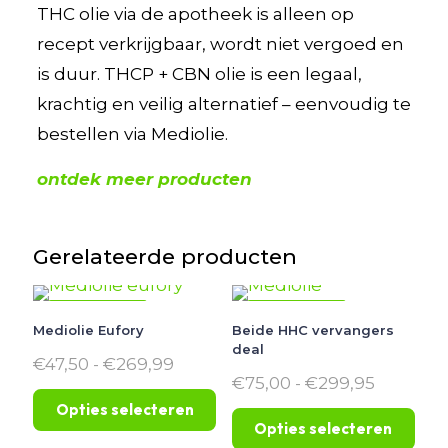
THC olie via de apotheek is alleen op
recept verkrijgbaar, wordt niet vergoed en
is duur. THCP + CBN olie is een legaal,
krachtig en veilig alternatief – eenvoudig te
bestellen via Mediolie.
ontdek meer producten
Gerelateerde producten
AANBIEDING
AANBIEDING
Mediolie Eufory
Beide HHC vervangers
deal
Prijsklasse:
€
47,50
-
€
269,99
€47,50
Prijsklas
€
75,00
-
€
299,95
tot
€75,00
Opties selecteren
€269,99
tot
Opties selecteren
€299,95
Dit