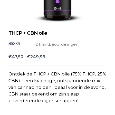
THCP + CBN olie
(
2
klantbeoordelingen)
Gewaardeerd
2
5.00
op 5
Prijsklasse:
€
47,50
-
€
249,99
gebaseerd
€47,50
op
klant
waarderingen
tot
Ontdek de THCP + CBN olie (75% THCP, 25%
€249,99
CBN) – een krachtige, ontspannende mix
van cannabinoïden. Ideaal voor in de avond,
CBN staat bekend om zijn slaap
bevorderende eigenschappen!