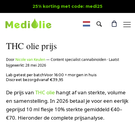
25% korting met code: medi25
THC olie prijs
Door
Nicole van Keulen
— Content specialist cannabinoïden · Laatst
bijgewerkt: 28 mei 2026
Lab getest per batch
Voor 16:00 = morgen in huis
Discreet bezorgd
vanaf €39,95
De prijs van
THC olie
hangt af van sterkte, volume
en samenstelling. In 2026 betaal je voor een eerlijk
geprijsd 10 ml flesje 10% sterkte gemiddeld €40–
€70. Hieronder de complete prijsanalyse.