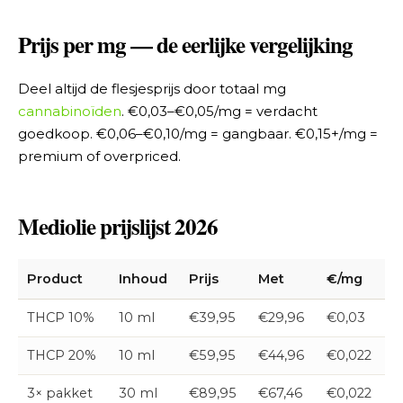
Prijs per mg — de eerlijke vergelijking
Deel altijd de flesjesprijs door totaal mg
cannabinoïden
. €0,03–€0,05/mg = verdacht
goedkoop. €0,06–€0,10/mg = gangbaar. €0,15+/mg =
premium of overpriced.
Mediolie prijslijst 2026
Product
Inhoud
Prijs
Met
€/mg
THCP 10%
10 ml
€39,95
€29,96
€0,03
THCP 20%
10 ml
€59,95
€44,96
€0,022
3× pakket
30 ml
€89,95
€67,46
€0,022