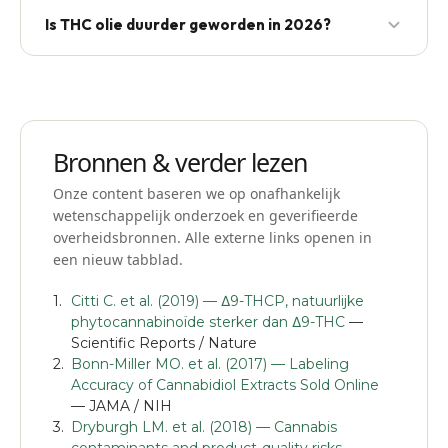
Goedkoop = vaak lage zuiverheid, geen lab-rapport,
Is THC olie duurder geworden in 2026?
of mislabeled product (bv. HHC verkocht als THC).
Duur = soms premium, vaak marketing.
Licht — door inflatie en strengere lab-eisen.
Mediolie houdt de basisprijs sinds 2024 stabiel.
Bronnen & verder lezen
Onze content baseren we op onafhankelijk
wetenschappelijk onderzoek en geverifieerde
overheidsbronnen. Alle externe links openen in
een nieuw tabblad.
Citti C. et al. (2019) — Δ9-THCP, natuurlijke
phytocannabinoïde sterker dan Δ9-THC
—
Scientific Reports / Nature
Bonn-Miller MO. et al. (2017) — Labeling
Accuracy of Cannabidiol Extracts Sold Online
— JAMA / NIH
Dryburgh LM. et al. (2018) — Cannabis