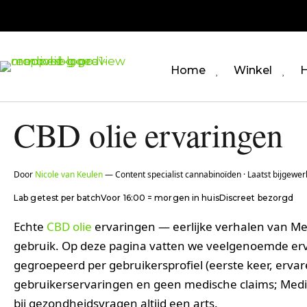
Home
Winkel
H
CBD olie ervaringen
Door
Nicole van Keulen
— Content specialist cannabinoïden · Laatst bijgewerk
Lab getest per batch
Voor 16:00 = morgen in huis
Discreet bezorgd
Echte
CBD olie
ervaringen — eerlijke verhalen van Med
gebruik. Op deze pagina vatten we veelgenoemde erv
gegroepeerd per gebruikersprofiel (eerste keer, ervare
gebruikerservaringen en geen medische claims; Medi
bij gezondheidsvragen altijd een arts.