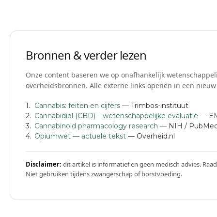
Bij gezondheidsklachten, gebruik van medicatie, zwangerscha
raadplegen voor je een nieuw product gebruikt.
Bronnen & verder lezen
Onze content baseren we op onafhankelijk wetenschappeli
overheidsbronnen. Alle externe links openen in een nieuw
Cannabis: feiten en cijfers
— Trimbos-instituut
Cannabidiol (CBD) – wetenschappelijke evaluatie
— E
Cannabinoid pharmacology research
— NIH / PubMe
Opiumwet — actuele tekst
— Overheid.nl
Disclaimer:
dit artikel is informatief en geen medisch advies. Raad
Niet gebruiken tijdens zwangerschap of borstvoeding.