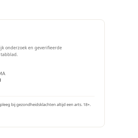
p of twijfel altijd eerst je arts of apotheker
jk onderzoek en geverifieerde
 tabblad.
MA
d
pleeg bij gezondheidsklachten altijd een arts. 18+.