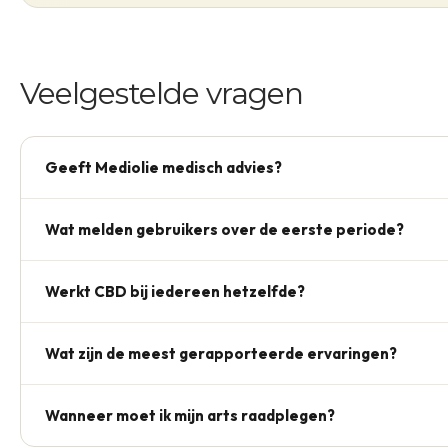
Veelgestelde vragen
Geeft Mediolie medisch advies?
Nee. De gedeelde ervaringen zijn persoonlijke verhalen v
Wat melden gebruikers over de eerste periode?
behandeladvies. Raadpleeg bij gezondheidsvragen altijd ee
Sommige gebruikers geven aan dat het lichaam in de eers
Werkt CBD bij iedereen hetzelfde?
betreft persoonlijke gebruikservaring, geen medische uits
Ervaringen verschillen per persoon. Reviews beschrijven 
Wat zijn de meest gerapporteerde ervaringen?
uitkomsten of garanties.
Reviews beschrijven vooral productbeleving en persoonlij
Wanneer moet ik mijn arts raadplegen?
gezondheidsclaims.