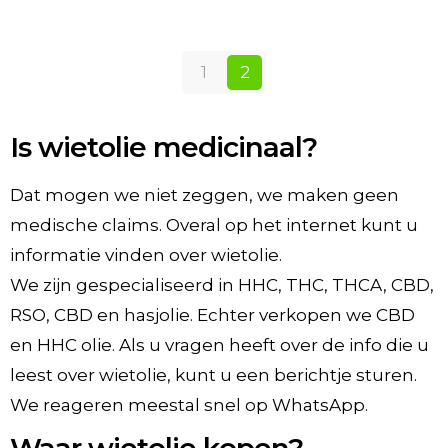
Dit
product
heeft
meerdere
1
2
variaties.
Deze
optie
kan
Is wietolie medicinaal?
gekozen
worden
op
Dat mogen we niet zeggen, we maken geen
de
medische claims. Overal op het internet kunt u
productpagina
informatie vinden over wietolie.
We zijn gespecialiseerd in HHC, THC, THCA, CBD,
RSO, CBD en hasjolie. Echter verkopen we CBD
en HHC olie. Als u vragen heeft over de info die u
leest over wietolie, kunt u een berichtje sturen.
We reageren meestal snel op WhatsApp.
Waar wietolie kopen?